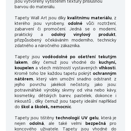
jsou vytvořeny vytištěním textury příslušnou
barvou do materiálu.
Tapety Wall Art jsou díky
kvalitnímu materiálu
, z
kterého jsou vyrobeny,
odolné
vůči roztržení,
zabarvení či promočení. Jedná se o moderní,
praktický a
odolný vinylový produkt
,
přizpůsobený očekáváním moderního, technicky
zdatného a náročného zákazníka.
Tapety jsou
voděodolné po ošetření tekutým
lakem
, díky čemuž jsou vhodné do
kuchyní,
koupelen
a všech místností vystavených
vlhkosti
.
Kromě toho lze každou tapetu pokrýt
ochranným
nátěrem
, který vám umožní snadno odstranit z
jejího povrchu jakékoli nečistoty, jako jsou:
potravinářské výrobky, skvrny od vína nebo kávy,
kosmetiky, dětských barev, pastelek, dokonce i
inkoustů , díky čemuž jsou tapety ideální například
do
škol a školek, nemocnic
.
Tapety jsou tištěny
technologií UV gelu
, která je
nejen
odolná
, ale také velmi
bezpečná
pro
koncového uživatele. Tapety jsou vhodné do