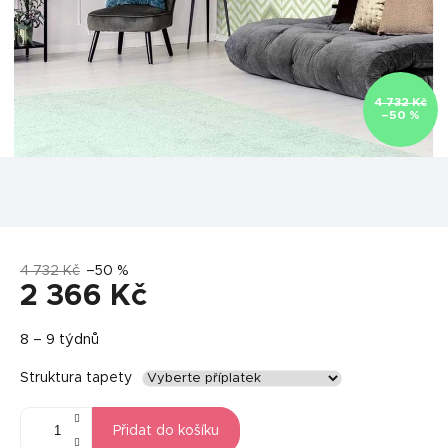
4 732 Kč
–50 %
4 732 Kč
–50 %
2 366 Kč
Měrná
8 – 9 týdnů
cena:
Struktura tapety
Přidat do košíku