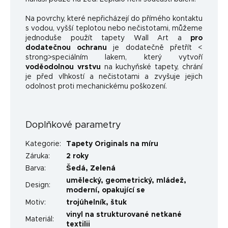
Na povrchy, které nepřicházejí do přímého kontaktu
s vodou, vyšší teplotou nebo nečistotami, můžeme
jednoduše použít tapety Wall Art a
pro
dodatečnou ochranu
je dodatečně přetřít <
strong>speciálním lakem, který vytvoří
voděodolnou vrstvu
na kuchyňské tapety, chrání
je před vlhkostí a nečistotami a zvyšuje jejich
odolnost proti mechanickému poškození.
Doplňkové parametry
Kategorie
:
Tapety Originals na míru
Záruka
:
2 roky
Barva
:
Šedá
,
Zelená
umělecký
,
geometrický
,
mládež
,
Design
:
moderní
,
opakující se
Motiv
:
trojúhelník
,
štuk
vinyl na strukturované netkané
Materiál
:
textilii