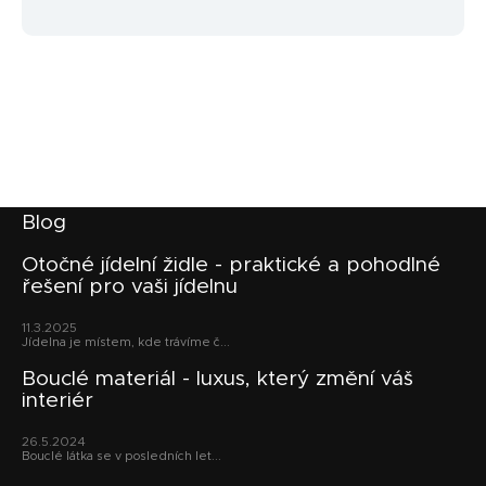
Z
Blog
á
p
Otočné jídelní židle - praktické a pohodlné
řešení pro vaši jídelnu
a
t
11.3.2025
í
Jídelna je místem, kde trávíme č...
Bouclé materiál - luxus, který změní váš
interiér
26.5.2024
Bouclé látka se v posledních let...