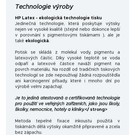
Technologie výroby
HP Latex - ekologická technologie tisku
Jedinečná technologie, která poskytuje výtisky
nejen ve vysoké kvalitě (stejné nebo dokonce lepší
v porovnání s pigmentovými tiskárnami ), ale je
také
ekologická
.
Potisk se skládá z molekul vody, pigmentu a
latexových částic. Díky vysoké teplotě se voda
odpaří a latexové částice naváží pigment na
povrch materiálu. Na rozdíl od tradičních tiskových
technologií se zde nepoužívají žádná rozpouštědla
ani karcinogenní přísady, které i mnoho dní po
výrobě velmi zapáchají.
Je to jediná atestovaná a certifikovaná technologie
pro použití ve veřejných zařízeních, jako jsou školy,
školky, nemocnice, hotely a kliniky.
</ strong>
Metoda tepelné fixace inkoustu použitá v
tiskárnách dělá výtisky okamžitě připravené a zcela
bez zápachu.