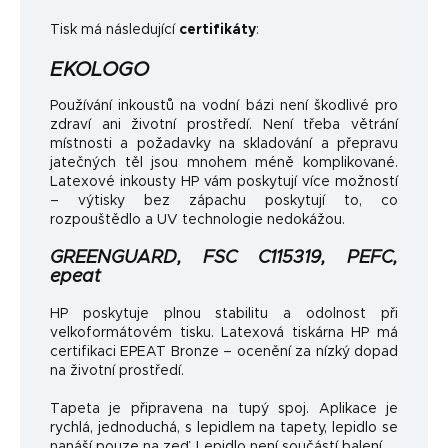
Tisk má následující
certifikáty
:
EKOLOGO
Používání inkoustů na vodní bázi není škodlivé pro
zdraví ani životní prostředí. Není třeba větrání
místnosti a požadavky na skladování a přepravu
jatečných těl jsou mnohem méně komplikované.
Latexové inkousty HP vám poskytují více možností
– výtisky bez zápachu poskytují to, co
rozpouštědlo a UV technologie nedokážou.
GREENGUARD, FSC C115319, PEFC,
epeat
HP poskytuje plnou stabilitu a odolnost při
velkoformátovém tisku. Latexová tiskárna HP má
certifikaci EPEAT Bronze – ocenění za nízký dopad
na životní prostředí.
Tapeta je připravena na tupý spoj. Aplikace je
rychlá, jednoduchá, s lepidlem na tapety, lepidlo se
nanáší pouze na zeď. Lepidlo není součástí balení.