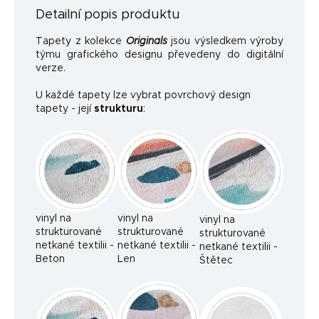
Detailní popis produktu
Tapety z kolekce
Originals
jsou výsledkem výroby
týmu grafického designu převedeny do digitální
verze.
U každé tapety lze vybrat povrchový design
tapety - její
strukturu
:
vinyl na
vinyl na
vinyl na
strukturované
strukturované
strukturované
netkané textilii -
netkané textilii -
netkané textilii -
Beton
Len
Štětec