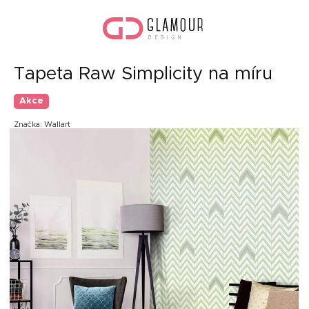
Přejít
Náku
na
koší
obsah
Tapeta Raw Simplicity na míru
Akce
Značka:
Wallart