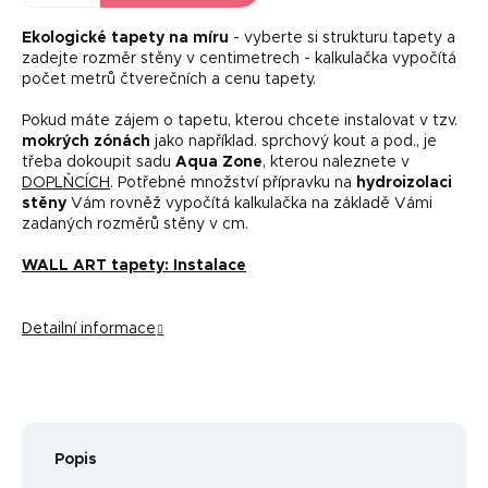
Ekologické tapety na míru
- vyberte si strukturu tapety a
zadejte rozměr stěny v centimetrech - kalkulačka vypočítá
počet metrů čtverečních a cenu tapety.
Pokud máte zájem o tapetu, kterou chcete instalovat v tzv.
mokrých zónách
jako například. sprchový kout a pod., je
třeba dokoupit sadu
Aqua Zone
, kterou naleznete v
DOPLŇCÍCH
. Potřebné množství přípravku na
hydroizolaci
stěny
Vám rovněž vypočítá kalkulačka na základě Vámi
zadaných rozměrů stěny v cm.
WALL ART tapety: Instalace
Detailní informace
Popis