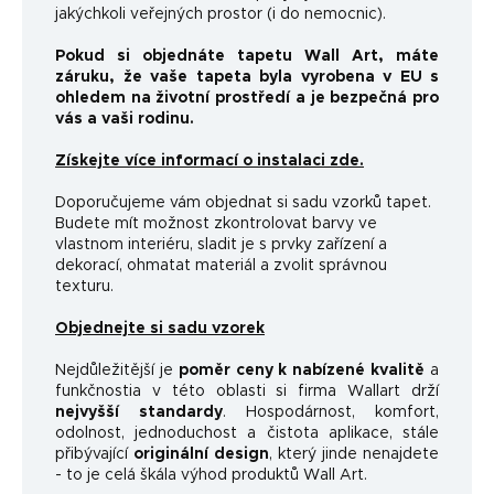
jakýchkoli veřejných prostor (i do nemocnic).
Pokud si objednáte tapetu Wall Art, máte
záruku, že vaše tapeta byla vyrobena v EU s
ohledem na životní prostředí a je bezpečná pro
vás a vaši rodinu.
Získejte více informací o instalaci zde.
Doporučujeme vám objednat si sadu vzorků tapet.
Budete mít možnost zkontrolovat barvy ve
vlastnom interiéru, sladit je s prvky zařízení a
dekorací, ohmatat materiál a zvolit správnou
texturu.
Objednejte si sadu vzorek
Nejdůležitější je
poměr ceny k nabízené kvalitě
a
funkčnosti
a v této oblasti si firma Wallart drží
nejvyšší standardy
.
Hospodárnost, komfort,
odolnost, jednoduchost a čistota aplikace, stále
přibývající
originální design
, který jinde nenajdete
- to je celá škála výhod produktů Wall Art.