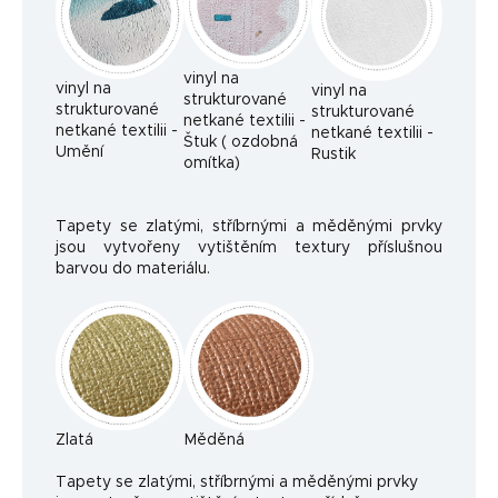
vinyl na
vinyl na
vinyl na
strukturované
strukturované
strukturované
netkané textilii -
netkané textilii -
netkané textilii -
Štuk ( ozdobná
Umění
Rustik
omítka)
Tapety se zlatými, stříbrnými a měděnými prvky
jsou vytvořeny vytištěním textury příslušnou
barvou do materiálu.
Zlatá
Měděná
Ta
pety se zlatými, stříbrnými a měděnými prvky