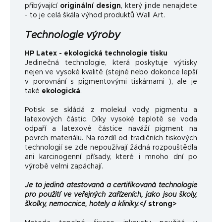
přibývající
originální design
, který jinde nenajdete
- to je celá škála výhod produktů Wall Art.
Technologie výroby
HP Latex - ekologická technologie tisku
Jedinečná technologie, která poskytuje výtisky
nejen ve vysoké kvalitě (stejné nebo dokonce lepší
v porovnání s pigmentovými tiskárnami ), ale je
také
ekologická
.
Potisk se skládá z molekul vody, pigmentu a
latexových částic. Díky vysoké teplotě se voda
odpaří a latexové částice naváží pigment na
povrch materiálu. Na rozdíl od tradičních tiskových
technologií se zde nepoužívají žádná rozpouštědla
ani karcinogenní přísady, které i mnoho dní po
výrobě velmi zapáchají.
Je to jediná atestovaná a certifikovaná technologie
pro použití ve veřejných zařízeních, jako jsou školy,
školky, nemocnice, hotely a kliniky.
</ strong>