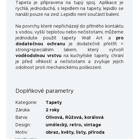
Tapeta je připravena na tupý spoj. Aplikace je
rychlá, jednoduchá, s lepidlem na tapety, lepidlo se
nanáší pouze na zeď. Lepidlo není součástí balení.
Na povrchy, které nepřicházejí do přímého kontaktu
s vodou, vyšší teplotou nebo nečistotami, můžeme
jednoduše použít tapety Wall Art a
pro
dodatečnou ochranu
je dodatečně přetřít <
strong>speciálním lakem, který vytvoří
voděodolnou vrstvu
na kuchyňské tapety, chrání
je před vlhkostí a nečistotami a zvyšuje jejich
odolnost proti mechanickému poškození.
Doplňkové parametry
Kategorie
:
Tapety
Záruka
:
2 roky
Barva
:
Olivová
,
Růžová
,
korálová
Design
:
umělecký
,
retro
,
vintage
Motiv
:
obraz
,
květy
,
listy
,
příroda