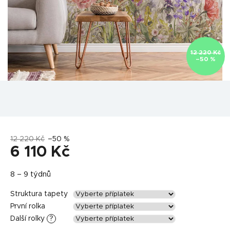
12 220 Kč
–50 %
12 220 Kč
–50 %
6 110 Kč
Měrná
8 – 9 týdnů
cena:
Struktura tapety
První rolka
Další rolky
?