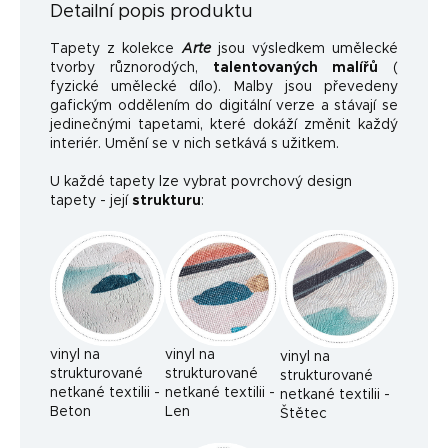
Detailní popis produktu
Tapety z kolekce
Arte
jsou výsledkem umělecké
tvorby různorodých,
talentovaných malířů
(
fyzické umělecké dílo). Malby jsou převedeny
gafickým oddělením do digitální verze a stávají se
jedinečnými tapetami, které dokáží změnit každý
interiér. Umění se v nich setkává s užitkem.
U každé tapety lze vybrat povrchový design
tapety - její
strukturu
:
vinyl na
vinyl na
vinyl na
strukturované
strukturované
strukturované
netkané textilii -
netkané textilii -
netkané textilii -
Beton
Len
Štětec