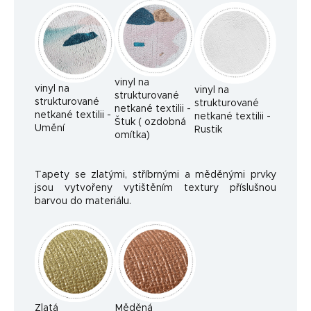
vinyl na
vinyl na
vinyl na
strukturované
strukturované
strukturované
netkané textilii -
netkané textilii -
netkané textilii -
Štuk ( ozdobná
Umění
Rustik
omítka)
Tapety se zlatými, stříbrnými a měděnými prvky
jsou vytvořeny vytištěním textury příslušnou
barvou do materiálu.
Zlatá
Měděná