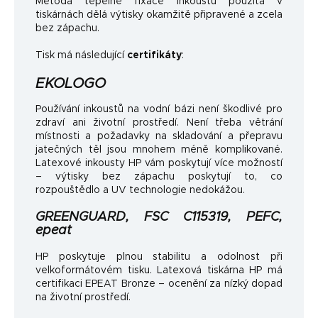
Metoda tepelné fixace inkoustu použitá v
tiskárnách dělá výtisky okamžitě připravené a zcela
bez zápachu.
Tisk má následující
certifikáty
:
EKOLOGO
Používání inkoustů na vodní bázi není škodlivé pro
zdraví ani životní prostředí. Není třeba větrání
místnosti a požadavky na skladování a přepravu
jatečných těl jsou mnohem méně komplikované.
Latexové inkousty HP vám poskytují více možností
– výtisky bez zápachu poskytují to, co
rozpouštědlo a UV technologie nedokážou.
GREENGUARD, FSC C115319, PEFC,
epeat
HP poskytuje plnou stabilitu a odolnost při
velkoformátovém tisku. Latexová tiskárna HP má
certifikaci EPEAT Bronze – ocenění za nízký dopad
na životní prostředí.