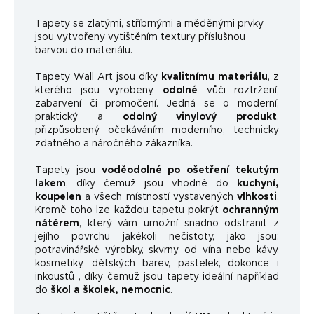
Ta
pety se zlatými, stříbrnými a měděnými prvky
jsou vytvořeny vytištěním textury příslušnou
barvou do materiálu.
Tapety Wall Art jsou díky
kvalitnímu materiálu
, z
kterého jsou vyrobeny,
odolné
vůči roztržení,
zabarvení či promočení. Jedná se o moderní,
praktický a
odolný vinylový produkt
,
přizpůsobený očekáváním moderního, technicky
zdatného a náročného zákazníka.
Tapety jsou
voděodolné po ošetření tekutým
lakem
, díky čemuž jsou vhodné do
kuchyní,
koupelen
a všech místností vystavených
vlhkosti
.
Kromě toho lze každou tapetu pokrýt
ochranným
nátěrem
, který vám umožní snadno odstranit z
jejího povrchu jakékoli nečistoty, jako jsou:
potravinářské výrobky, skvrny od vína nebo kávy,
kosmetiky, dětských barev, pastelek, dokonce i
inkoustů , díky čemuž jsou tapety ideální například
do
škol a školek, nemocnic
.