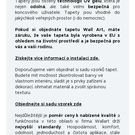
Tapety jsou tištěny
technologií UV gelu
, která je
nejen
odolná
, ale také velmi
bezpečná
pro
koncového uživatele. Tapety jsou vhodné do
jakýchkoli veřejných prostor (i do nemocnic).
Pokud si objednáte tapetu Wall Art, máte
záruku, že vaše tapeta byla vyrobena v EU s
ohledem na životní prostředí a je bezpečná pro
vás a vaši rodinu.
Získejte více informací o instalaci zde.
Doporučujeme vám objednat si sadu vzorků tapet.
Budete mít možnost zkontrolovat barvy ve
vlastnom interiéru, sladit je s prvky zařízení a
dekorací, ohmatat materiál a zvolit správnou
texturu.
Objednejte si sadu vzorek zde
Nejdůležitější je
poměr ceny k nabízené kvalitě
a
funkčnosti
a v této oblasti si firma Wallart drží
nejvyšší standardy
.
Hospodárnost, komfort,
odolnost, jednoduchost a čistota aplikace, stále