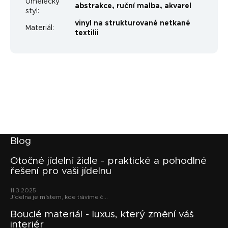
Umělecký
abstrakce
,
ruční malba
,
akvarel
styl
:
vinyl na strukturované netkané
Materiál
:
textilii
Z
Blog
á
p
Otočné jídelní židle - praktické a pohodlné
řešení pro vaši jídelnu
a
t
11.3.2025
í
Jídelna je místem, kde trávíme č...
Bouclé materiál - luxus, který změní váš
interiér