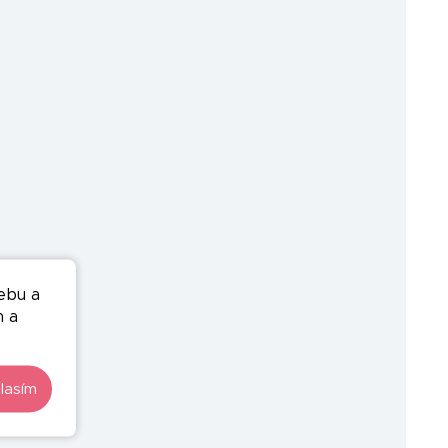
ebu a
n a
lasím