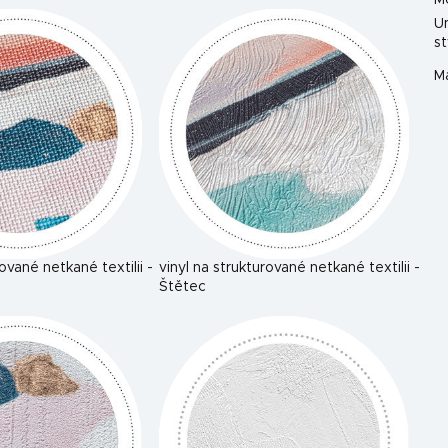
M
U
st
Ma
rované netkané textilii -
vinyl na strukturované netkané textilii -
Štětec