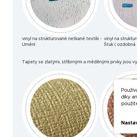
vinyl na strukturované netkané textilii -
vinyl na struktu
Umění
Štuk ( ozdobná 
Tapety se zlatými, stříbrnými a měděnými prvky jsou vy
Použív
díky a
použit
Nasta