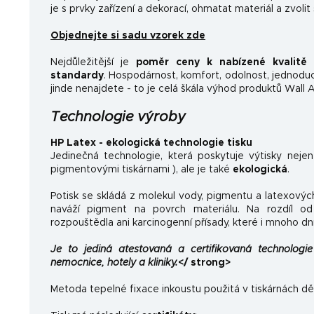
je s prvky zařízení a dekorací, ohmatat materiál a zvolit
Objednejte si sadu vzorek zde
Nejdůležitější je
poměr ceny k nabízené kvalitě
a
standardy
.
Hospodárnost, komfort, odolnost, jednoducho
jinde nenajdete - to je celá škála výhod produktů Wall A
Technologie výroby
HP Latex - ekologická technologie tisku
Jedinečná technologie, která poskytuje výtisky neje
pigmentovými tiskárnami ), ale je také
ekologická
.
Potisk se skládá z molekul vody, pigmentu a latexovýc
naváží pigment na povrch materiálu. Na rozdíl od 
rozpouštědla ani karcinogenní přísady, které i mnoho dn
Je to jediná atestovaná a certifikovaná technologie 
nemocnice, hotely a kliniky.
</ strong>
Metoda tepelné fixace inkoustu použitá v tiskárnách dě