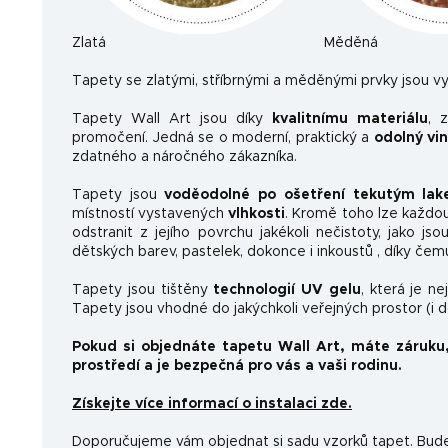
Zlatá
Měděná
Ta
pety se zlatými, stříbrnými a měděnými prvky jsou vy
Tapety Wall Art jsou díky
kvalitnímu materiálu
, 
promočení. Jedná se o moderní, praktický a
odolný vi
zdatného a náročného zákazníka.
Tapety jsou
voděodolné po ošetření tekutým la
místností vystavených
vlhkosti
. Kromě toho lze každo
odstranit z jejího povrchu jakékoli nečistoty, jako js
dětských barev, pastelek, dokonce i inkoustů , díky čem
Tapety jsou tištěny
technologií UV gelu
, která je n
Tapety jsou vhodné do jakýchkoli veřejných prostor (i 
Pokud si objednáte tapetu Wall Art, máte záruku
prostředí a je bezpečná pro vás a vaši rodinu.
Získejte více informací o instalaci zde.
Doporučujeme vám objednat si sadu vzorků tapet. Budet