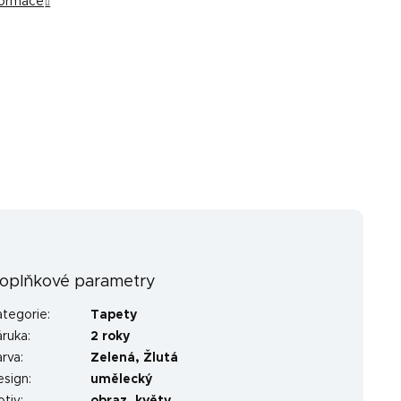
nformace
oplňkové parametry
ategorie
:
Tapety
áruka
:
2 roky
arva
:
Zelená
,
Žlutá
esign
:
umělecký