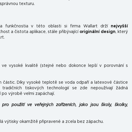
 správnou texturu.
 funkčnosti
a v této oblasti si firma Wallart drží
nejvyšší
st a čistota aplikace, stále přibývající
originální design
, který
rt.
n ve vysoké kvalitě (stejné nebo dokonce lepší v porovnání s
h částic. Díky vysoké teplotě se voda odpaří a latexové částice
tradičních tiskových technologií se zde nepoužívají žádná
í po výrobě velmi zapáchají.
pro použití ve veřejných zařízeních, jako jsou školy, školky,
lá výtisky okamžitě připravené a zcela bez zápachu.