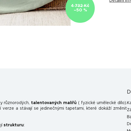
Detailní i
4 732 Kč
–50 %
D
y různorodých,
talentovaných malířů
( fyzické umělecké dílo).
K
 verze a stávají se jedinečnými tapetami, které dokáží změnit
Z
B
D
jí
strukturu
: