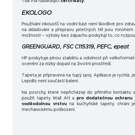
Tisk má následující
certifikáty
:
EKOLOGO
Používání inkoustů na vodní bázi není škodlivé pro zdrav
na skladování a přepravu jatečných těl jsou mnohem
možností – výtisky bez zápachu poskytují to, co rozpo
GREENGUARD, FSC C115319, PEFC, epeat
HP poskytuje plnou stabilitu a odolnost při velkoformá
ocenění za nízký dopad na životní prostředí.
Tapeta je připravena na tupý spoj. Aplikace je rychlá, 
Lepidlo není součástí balení.
Na povrchy, které nepřicházejí do přímého kontaktu
použít tapety Wall Art a
pro dodatečnou ochranu
j
voděodolnou vrstvu
na kuchyňské tapety, chrání je
mechanickému poškození.