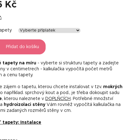
6 Kč
ů
tapety
Přidat do košíku
é tapety na míru
- vyberte si strukturu tapety a zadejte
ny v centimetrech - kalkulačka vypočítá počet metrů
h a cenu tapety.
 zájem o tapetu, kterou chcete instalovat v tzv.
mokrých
o například. sprchový kout a pod., je třeba dokoupit sadu
e
, kterou naleznete v
DOPLŇCÍCH
. Potřebné množství
na
hydroizolaci stěny
Vám rovněž vypočítá kalkulačka na
mi zadaných rozměrů stěny v cm.
tapety: Instalace