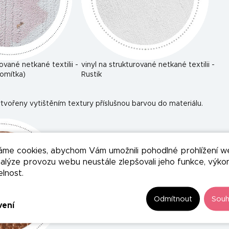
rované netkané textilii -
vinyl na strukturované netkané textilii -
omítka)
Rustik
tvořeny vytištěním textury příslušnou barvou do materiálu.
áme cookies, abychom Vám umožnili pohodlné prohlížení w
nalýze provozu webu neustále zlepšovali jeho funkce, výko
elnost.
Odmítnout
Souh
vení