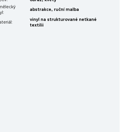
otiv
:
obraz
,
květy
mělecký
abstrakce
,
ruční malba
yl
:
vinyl na strukturované netkané
teriál
:
textilii