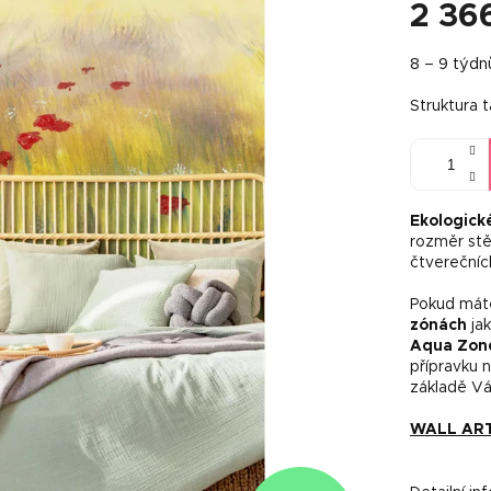
2 36
Měrná
8 – 9 týdn
cena:
Struktura 
Ekologick
rozměr stě
čtverečníc
Pokud máte
zónách
jak
Aqua Zon
přípravku 
základě Vá
WALL ART 