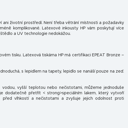
í ani životní prostředí. Není třeba větrání místnosti a požadavky
 méně komplikované. Latexové inkousty HP vám poskytují více
uštědlo a UV technologie nedokážou.
tovém tisku. Latexová tiskárna HP má certifikaci EPEAT Bronze –
jednoduchá, s lepidlem na tapety, lepidlo se nanáší pouze na zeď.
 s vodou, vyšší teplotou nebo nečistotami, můžeme jednoduše
e dodatečně přetřít < strong>speciálním lakem, který vytvoří
 před vlhkostí a nečistotami a zvyšuje jejich odolnost proti