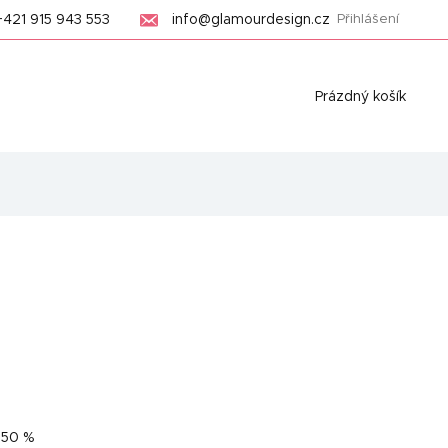
+421 915 943 553
info@glamourdesign.cz
Přihlášení
Nákupní
Prázdný košík
košík
–50 %