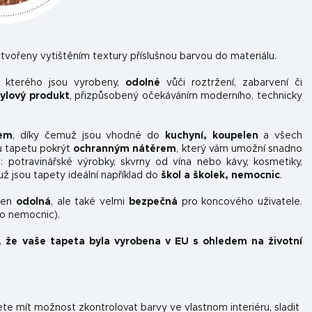
tvořeny vytištěním textury příslušnou barvou do materiálu.
z kterého jsou vyrobeny,
odolné
vůči roztržení, zabarvení či
nylový produkt
, přizpůsobený očekáváním moderního, technicky
kem
, díky čemuž jsou vhodné do
kuchyní, koupelen
a všech
u tapetu pokrýt
ochranným nátěrem
, který vám umožní snadno
ou: potravinářské výrobky, skvrny od vína nebo kávy, kosmetiky,
už jsou tapety ideální například do
škol a školek, nemocnic
.
ejen
odolná
, ale také velmi
bezpečná
pro koncového uživatele.
do nemocnic).
, že vaše tapeta byla vyrobena v EU s ohledem na životní
e mít možnost zkontrolovat barvy ve vlastnom interiéru, sladit