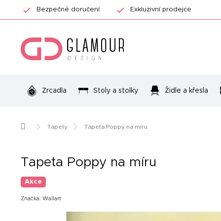
Přejít
Bezpečné doručení
Exkluzivní prodejce
na
obsah
Zrcadla
Stoly a stolky
Židle a křesla
Domů
Tapety
Tapeta Poppy na míru
Tapeta Poppy na míru
Akce
Značka:
Wallart