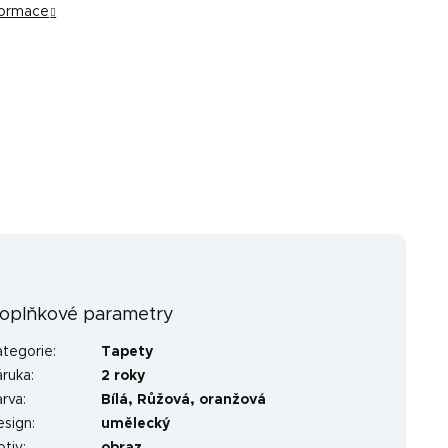
nformace
oplňkové parametry
ategorie
:
Tapety
áruka
:
2 roky
arva
:
Bílá
,
Růžová
,
oranžová
esign
:
umělecký