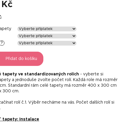
 Kč
ů
tapety
?
Přidat do košíku
é tapety ve standardizovaných rolích
- vyberte si
tapety a jednoduše zvolte počet rolí. Každá role má rozměr
 cm. Standardní rám celé tapety má rozměr 400 x 300 cm
x 300 cm.
čínat rolí č.1. Výběr necháme na vás. Počet dalších rolí si
.
tapety: Instalace