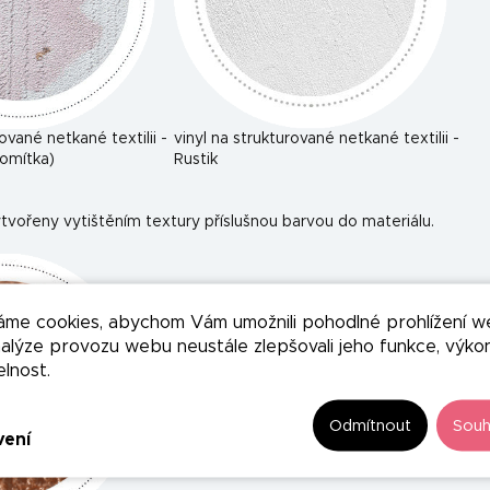
rované netkané textilii -
vinyl na strukturované netkané textilii -
omítka)
Rustik
tvořeny vytištěním textury příslušnou barvou do materiálu.
áme cookies, abychom Vám umožnili pohodlné prohlížení w
nalýze provozu webu neustále zlepšovali jeho funkce, výko
elnost.
Odmítnout
Souh
vení