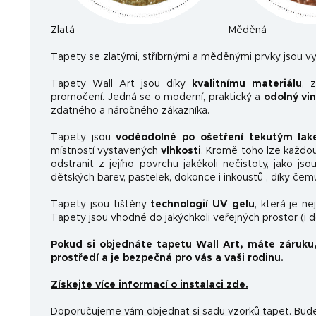
Zlatá
Měděná
Ta
pety se zlatými, stříbrnými a měděnými prvky jsou vy
Tapety Wall Art jsou díky
kvalitnímu materiálu
, 
promočení. Jedná se o moderní, praktický a
odolný vi
zdatného a náročného zákazníka.
Tapety jsou
voděodolné po ošetření tekutým la
místností vystavených
vlhkosti
. Kromě toho lze každo
odstranit z jejího povrchu jakékoli nečistoty, jako js
dětských barev, pastelek, dokonce i inkoustů , díky čem
Tapety jsou tištěny
technologií UV gelu
, která je n
Tapety jsou vhodné do jakýchkoli veřejných prostor (i 
Pokud si objednáte tapetu Wall Art, máte záruku
prostředí a je bezpečná pro vás a vaši rodinu.
Získejte více informací o instalaci zde.
Doporučujeme vám objednat si sadu vzorků tapet. Budet