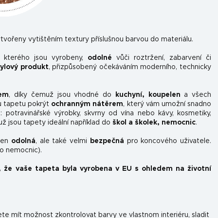
tvořeny vytištěním textury příslušnou barvou do materiálu.
z kterého jsou vyrobeny,
odolné
vůči roztržení, zabarvení či
nylový produkt
, přizpůsobený očekáváním moderního, technicky
kem
, díky čemuž jsou vhodné do
kuchyní, koupelen
a všech
u tapetu pokrýt
ochranným nátěrem
, který vám umožní snadno
ou: potravinářské výrobky, skvrny od vína nebo kávy, kosmetiky,
už jsou tapety ideální například do
škol a školek, nemocnic
.
ejen
odolná
, ale také velmi
bezpečná
pro koncového uživatele.
do nemocnic).
, že vaše tapeta byla vyrobena v EU s ohledem na životní
e mít možnost zkontrolovat barvy ve vlastnom interiéru, sladit