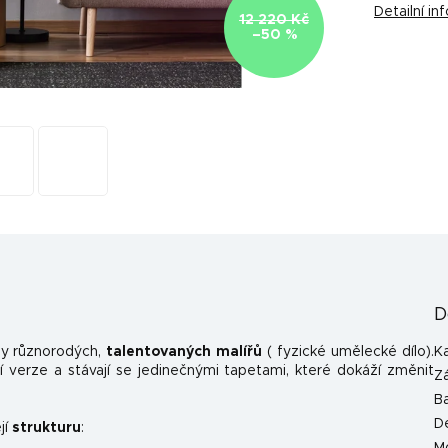
Detailní i
12 220 Kč
–50 %
D
y různorodých,
talentovaných malířů
( fyzické umělecké dílo).
K
 verze a stávají se jedinečnými tapetami, které dokáží změnit
Z
B
D
jí
strukturu
: