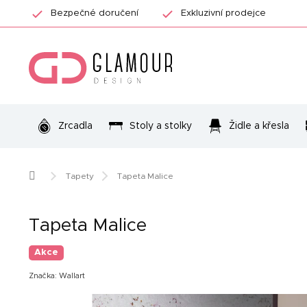
Přejít
Bezpečné doručení
Exkluzivní prodejce
na
obsah
Zrcadla
Stoly a stolky
Židle a křesla
Domů
Tapety
Tapeta Malice
Tapeta Malice
Akce
Značka:
Wallart