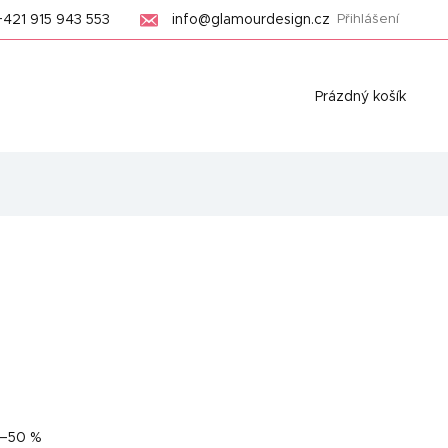
+421 915 943 553
info@glamourdesign.cz
Přihlášení
Nákupní
Prázdný košík
košík
–50 %