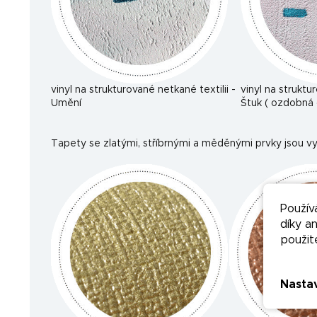
vinyl na strukturované netkané textilii -
vinyl na struktu
Umění
Štuk ( ozdobná 
Tapety se zlatými, stříbrnými a měděnými prvky jsou vy
Použív
díky a
použit
Nasta