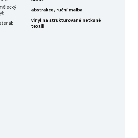
otiv
:
obraz
mělecký
abstrakce
,
ruční malba
yl
:
vinyl na strukturované netkané
teriál
:
textilii