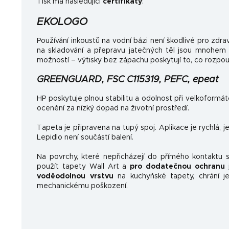
Tisk má následující
certifikáty
:
EKOLOGO
Používání inkoustů na vodní bázi není škodlivé pro zdrav
na skladování a přepravu jatečných těl jsou mnohem
možností – výtisky bez zápachu poskytují to, co rozpo
GREENGUARD, FSC C115319, PEFC, epeat
HP poskytuje plnou stabilitu a odolnost při velkoformá
ocenění za nízký dopad na životní prostředí.
Tapeta je připravena na tupý spoj. Aplikace je rychlá, 
Lepidlo není součástí balení.
Na povrchy, které nepřicházejí do přímého kontaktu
použít tapety Wall Art a
pro dodatečnou ochranu
j
voděodolnou vrstvu
na kuchyňské tapety, chrání je
mechanickému poškození.