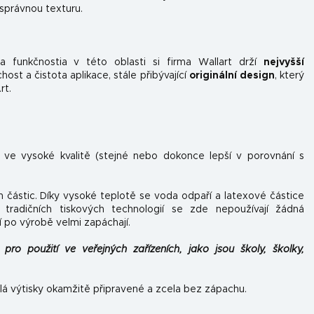
 správnou texturu.
 funkčnosti
a v této oblasti si firma Wallart drží
nejvyšší
st a čistota aplikace, stále přibývající
originální design
, který
rt.
n ve vysoké kvalitě (stejné nebo dokonce lepší v porovnání s
h částic. Díky vysoké teplotě se voda odpaří a latexové částice
tradičních tiskových technologií se zde nepoužívají žádná
í po výrobě velmi zapáchají.
pro použití ve veřejných zařízeních, jako jsou školy, školky,
lá výtisky okamžitě připravené a zcela bez zápachu.