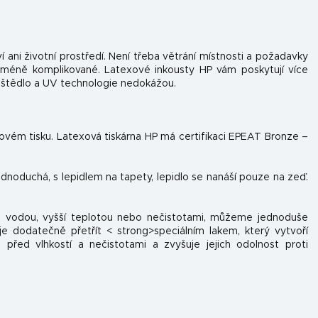
í ani životní prostředí. Není třeba větrání místnosti a požadavky
 méně komplikované. Latexové inkousty HP vám poskytují více
uštědlo a UV technologie nedokážou.
tovém tisku. Latexová tiskárna HP má certifikaci EPEAT Bronze –
jednoduchá, s lepidlem na tapety, lepidlo se nanáší pouze na zeď.
 s vodou, vyšší teplotou nebo nečistotami, můžeme jednoduše
e dodatečně přetřít < strong>speciálním lakem, který vytvoří
 před vlhkostí a nečistotami a zvyšuje jejich odolnost proti