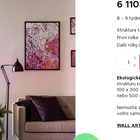
6 110
Měrná
8 – 9 týdn
cena:
Struktura 
První rolka
Další rolky
Ekologick
strukturu 
100 x 300
nebo 500 
Nemusíte za
volíte sami
WALL ART 