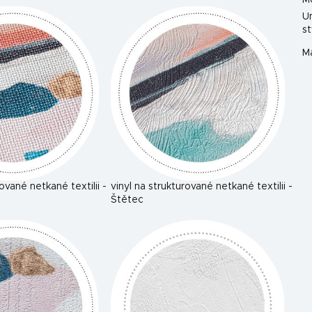
M
U
st
Ma
rované netkané textilii -
vinyl na strukturované netkané textilii -
Štětec