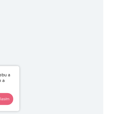
ebu a
n a
lasím