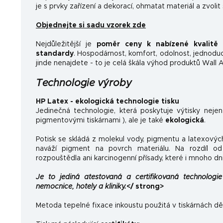
je s prvky zařízení a dekorací, ohmatat materiál a zvolit
Objednejte si sadu vzorek zde
Nejdůležitější je
poměr ceny k nabízené kvalitě
a
standardy
.
Hospodárnost, komfort, odolnost, jednoducho
jinde nenajdete - to je celá škála výhod produktů Wall A
Technologie výroby
HP Latex - ekologická technologie tisku
Jedinečná technologie, která poskytuje výtisky neje
pigmentovými tiskárnami ), ale je také
ekologická
.
Potisk se skládá z molekul vody, pigmentu a latexovýc
naváží pigment na povrch materiálu. Na rozdíl od 
rozpouštědla ani karcinogenní přísady, které i mnoho dn
Je to jediná atestovaná a certifikovaná technologie 
nemocnice, hotely a kliniky.
</ strong>
Metoda tepelné fixace inkoustu použitá v tiskárnách dě