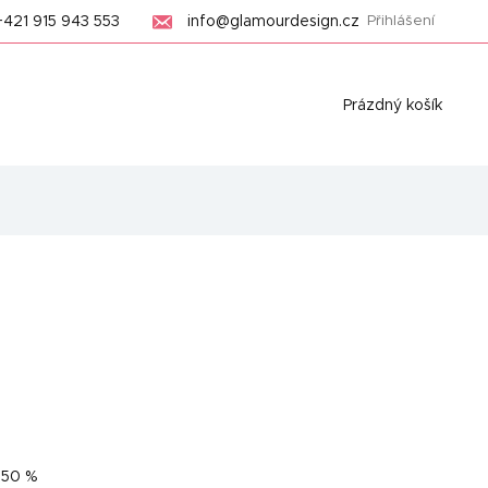
+421 915 943 553
info@glamourdesign.cz
Přihlášení
Nákupní
Prázdný košík
košík
–50 %