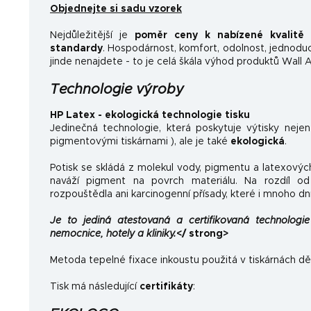
Objednejte si sadu vzorek
Nejdůležitější je
poměr ceny k nabízené kvalitě
a
standardy
.
Hospodárnost, komfort, odolnost, jednoducho
jinde nenajdete - to je celá škála výhod produktů Wall A
Technologie výroby
HP Latex - ekologická technologie tisku
Jedinečná technologie, která poskytuje výtisky neje
pigmentovými tiskárnami ), ale je také
ekologická
.
Potisk se skládá z molekul vody, pigmentu a latexovýc
naváží pigment na povrch materiálu. Na rozdíl od 
rozpouštědla ani karcinogenní přísady, které i mnoho dn
Je to jediná atestovaná a certifikovaná technologie 
nemocnice, hotely a kliniky.
</ strong>
Metoda tepelné fixace inkoustu použitá v tiskárnách dě
Tisk má následující
certifikáty
: