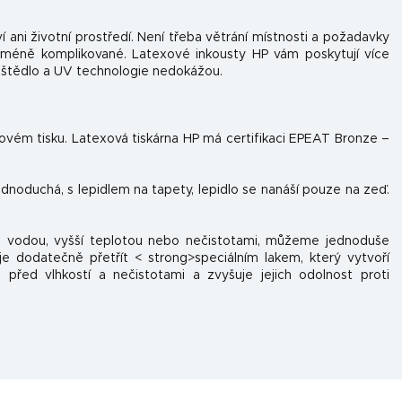
í ani životní prostředí. Není třeba větrání místnosti a požadavky
 méně komplikované. Latexové inkousty HP vám poskytují více
uštědlo a UV technologie nedokážou.
tovém tisku. Latexová tiskárna HP má certifikaci EPEAT Bronze –
jednoduchá, s lepidlem na tapety, lepidlo se nanáší pouze na zeď.
 s vodou, vyšší teplotou nebo nečistotami, můžeme jednoduše
e dodatečně přetřít < strong>speciálním lakem, který vytvoří
 před vlhkostí a nečistotami a zvyšuje jejich odolnost proti