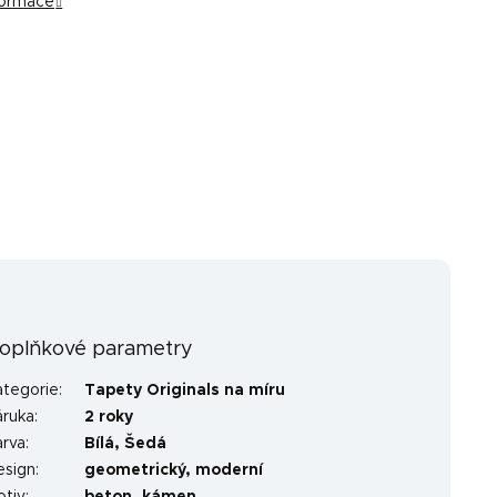
nformace
oplňkové parametry
ategorie
:
Tapety Originals na míru
áruka
:
2 roky
arva
:
Bílá
,
Šedá
esign
:
geometrický
,
moderní