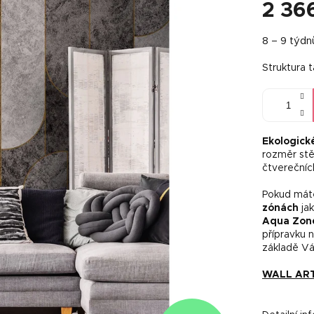
2 36
Měrná
8 – 9 týdn
cena:
Struktura 
Ekologick
rozměr stě
čtverečníc
Pokud máte
zónách
jak
Aqua Zon
přípravku 
základě Vá
WALL ART 