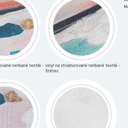
M
Ma
rované netkané textilii -
vinyl na strukturované netkané textilii -
Štětec