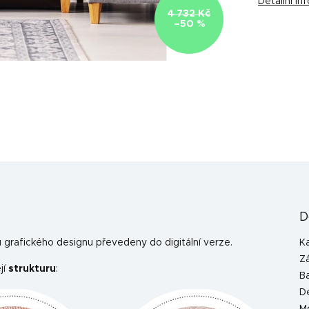
Detailní i
4 732 Kč
–50 %
D
grafického designu převedeny do digitální verze.
K
Z
jí
strukturu
:
B
D