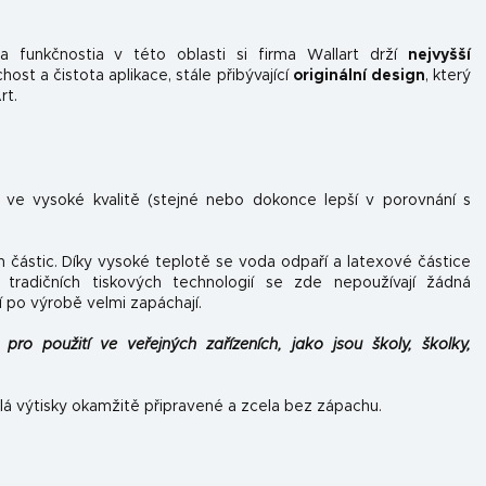
 funkčnosti
a v této oblasti si firma Wallart drží
nejvyšší
st a čistota aplikace, stále přibývající
originální design
, který
rt.
n ve vysoké kvalitě (stejné nebo dokonce lepší v porovnání s
h částic. Díky vysoké teplotě se voda odpaří a latexové částice
tradičních tiskových technologií se zde nepoužívají žádná
í po výrobě velmi zapáchají.
pro použití ve veřejných zařízeních, jako jsou školy, školky,
lá výtisky okamžitě připravené a zcela bez zápachu.