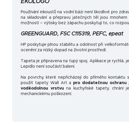
EKOLOGO
Používání inkoustů na vodní bázi není škodlivé pro zdrav
na skladování a přepravu jatečných těl jsou mnohem
možností – výtisky bez zápachu poskytují to, co rozpo
GREENGUARD, FSC C115319, PEFC, epeat
HP poskytuje plnou stabilitu a odolnost při velkoformá
ocenění za nízký dopad na životní prostředí.
Tapeta je připravena na tupý spoj. Aplikace je rychlá, 
Lepidlo není součástí balení.
Na povrchy, které nepřicházejí do přímého kontaktu
použít tapety Wall Art a
pro dodatečnou ochranu
j
voděodolnou vrstvu
na kuchyňské tapety, chrání je
mechanickému poškození.