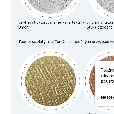
vinyl na strukturované netkané textilii -
vinyl na struktu
Umění
Štuk ( ozdobná 
Tapety se zlatými, stříbrnými a měděnými prvky jsou vy
Použív
díky a
použit
Nasta