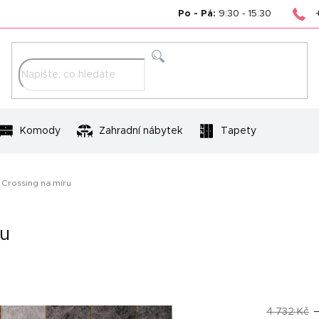
Po - Pá:
9:30 - 15:30
Hledat
Komody
Zahradní nábytek
Tapety
Crossing na míru
ru
4 732 Kč