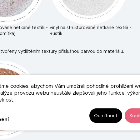
rované netkané textilii -
vinyl na strukturované netkané textilii -
omítka)
Rustik
tvořeny vytištěním textury příslušnou barvou do materiálu.
áme cookies, abychom Vám umožnili pohodlné prohlížení w
nalýze provozu webu neustále zlepšovali jeho funkce, výko
elnost.
Odmítnout
Souh
vení