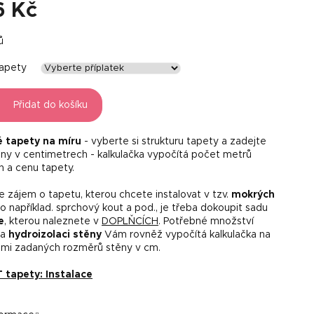
6 Kč
ů
tapety
Přidat do košíku
é tapety na míru
- vyberte si strukturu tapety a zadejte
ny v centimetrech - kalkulačka vypočítá počet metrů
h a cenu tapety.
 zájem o tapetu, kterou chcete instalovat v tzv.
mokrých
o například. sprchový kout a pod., je třeba dokoupit sadu
e
, kterou naleznete v
DOPLŇCÍCH
. Potřebné množství
na
hydroizolaci stěny
Vám rovněž vypočítá kalkulačka na
mi zadaných rozměrů stěny v cm.
tapety: Instalace