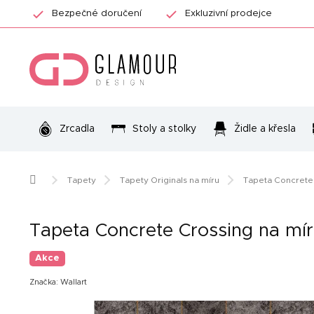
Přejít
Bezpečné doručení
Exkluzivní prodejce
na
obsah
Zrcadla
Stoly a stolky
Židle a křesla
Domů
Tapety
Tapety Originals na míru
Tapeta Concrete 
Tapeta Concrete Crossing na mí
Akce
Značka:
Wallart