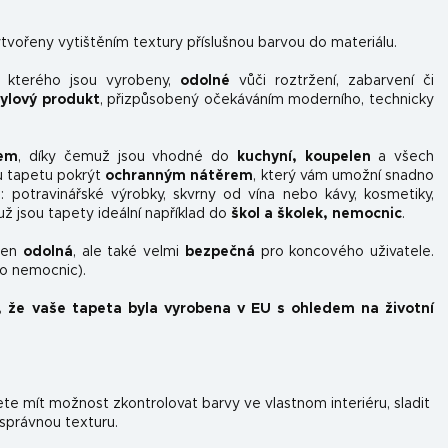
tvořeny vytištěním textury příslušnou barvou do materiálu.
z kterého jsou vyrobeny,
odolné
vůči roztržení, zabarvení či
nylový produkt
, přizpůsobený očekáváním moderního, technicky
kem
, díky čemuž jsou vhodné do
kuchyní, koupelen
a všech
u tapetu pokrýt
ochranným nátěrem
, který vám umožní snadno
ou: potravinářské výrobky, skvrny od vína nebo kávy, kosmetiky,
už jsou tapety ideální například do
škol a školek, nemocnic
.
ejen
odolná
, ale také velmi
bezpečná
pro koncového uživatele.
do nemocnic).
, že vaše tapeta byla vyrobena v EU s ohledem na životní
e mít možnost zkontrolovat barvy ve vlastnom interiéru, sladit
 správnou texturu.