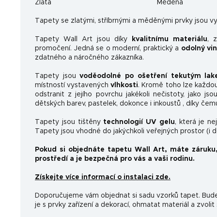
Zlatá
Měděná
Ta
pety se zlatými, stříbrnými a měděnými prvky jsou vy
Tapety Wall Art jsou díky
kvalitnímu materiálu
, 
promočení. Jedná se o moderní, praktický a
odolný vi
zdatného a náročného zákazníka.
Tapety jsou
voděodolné po ošetření tekutým la
místností vystavených
vlhkosti
. Kromě toho lze každo
odstranit z jejího povrchu jakékoli nečistoty, jako js
dětských barev, pastelek, dokonce i inkoustů , díky čem
Tapety jsou tištěny
technologií UV gelu
, která je n
Tapety jsou vhodné do jakýchkoli veřejných prostor (i 
Pokud si objednáte tapetu Wall Art, máte záruku
prostředí a je bezpečná pro vás a vaši rodinu.
Získejte více informací o instalaci zde.
Doporučujeme vám objednat si sadu vzorků tapet. Budet
je s prvky zařízení a dekorací, ohmatat materiál a zvolit