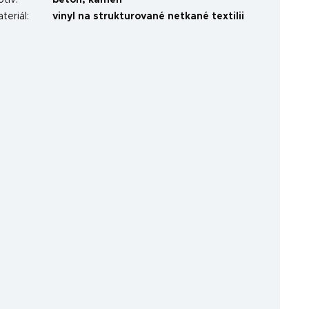
otiv
:
beton
,
kámen
teriál
:
vinyl na strukturované netkané textilii