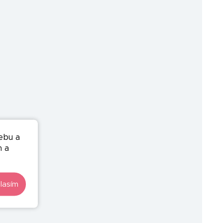
ebu a
n a
lasím