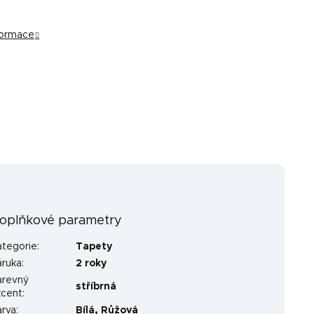
nformace
oplňkové parametry
ategorie
:
Tapety
áruka
:
2 roky
arevný
stříbrná
kcent
:
arva
:
Bílá
,
Růžová