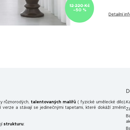
12 220 Kč
–50 %
Detailní i
D
y různorodých,
talentovaných malířů
( fyzické umělecké dílo).
K
 verze a stávají se jedinečnými tapetami, které dokáží změnit
Z
B
a
jí
strukturu
:
B