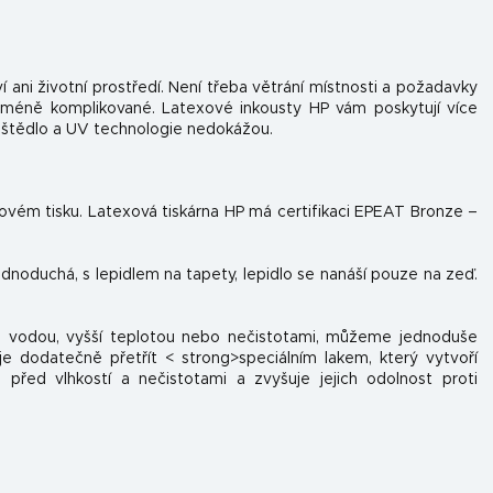
í ani životní prostředí. Není třeba větrání místnosti a požadavky
 méně komplikované. Latexové inkousty HP vám poskytují více
uštědlo a UV technologie nedokážou.
tovém tisku. Latexová tiskárna HP má certifikaci EPEAT Bronze –
jednoduchá, s lepidlem na tapety, lepidlo se nanáší pouze na zeď.
 s vodou, vyšší teplotou nebo nečistotami, můžeme jednoduše
e dodatečně přetřít < strong>speciálním lakem, který vytvoří
 před vlhkostí a nečistotami a zvyšuje jejich odolnost proti