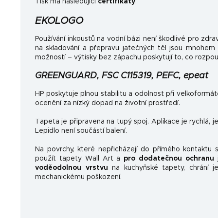
Tisk má následující
certifikáty
:
EKOLOGO
Používání inkoustů na vodní bázi není škodlivé pro zdrav
na skladování a přepravu jatečných těl jsou mnohem
možností – výtisky bez zápachu poskytují to, co rozpo
GREENGUARD, FSC C115319, PEFC, epeat
HP poskytuje plnou stabilitu a odolnost při velkoformá
ocenění za nízký dopad na životní prostředí.
Tapeta je připravena na tupý spoj. Aplikace je rychlá, 
Lepidlo není součástí balení.
Na povrchy, které nepřicházejí do přímého kontaktu
použít tapety Wall Art a
pro dodatečnou ochranu
j
voděodolnou vrstvu
na kuchyňské tapety, chrání je
mechanickému poškození.