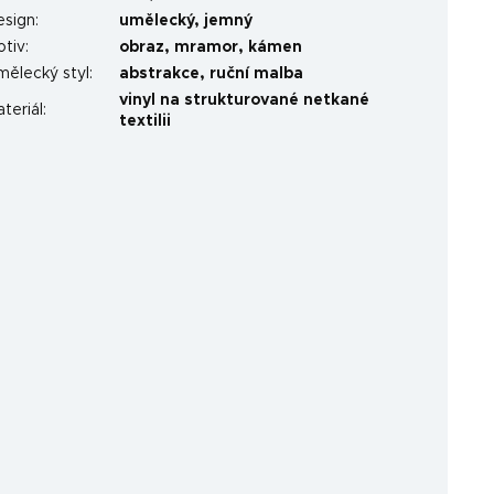
esign
:
umělecký
,
jemný
otiv
:
obraz
,
mramor
,
kámen
mělecký styl
:
abstrakce
,
ruční malba
vinyl na strukturované netkané
teriál
:
textilii