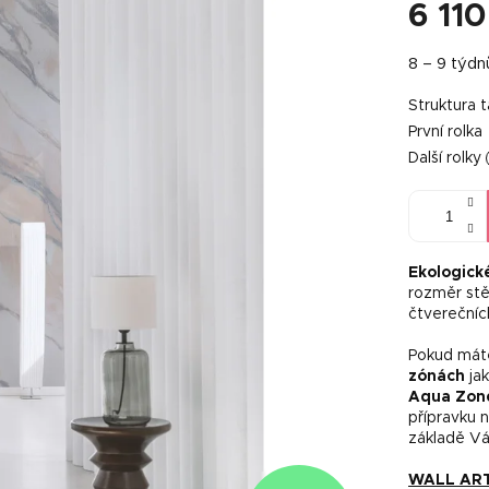
6 110
Měrná
8 – 9 týdn
cena:
Struktura 
První rolka
Další rolky
Ekologick
rozměr stě
čtverečníc
Pokud máte
zónách
jak
Aqua Zon
přípravku 
základě Vá
WALL ART 