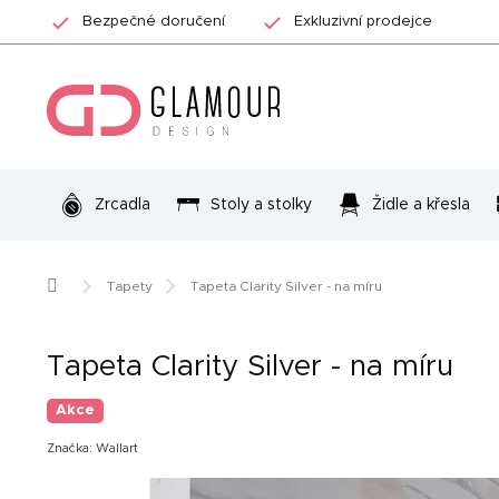
Přejít
Bezpečné doručení
Exkluzivní prodejce
na
obsah
Zrcadla
Stoly a stolky
Židle a křesla
Domů
Tapety
Tapeta Clarity Silver - na míru
Tapeta Clarity Silver - na míru
Akce
Značka:
Wallart