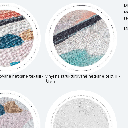
D
M
U
Ma
rované netkané textilii -
vinyl na strukturované netkané textilii -
Štětec