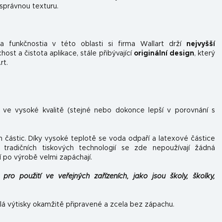
 správnou texturu.
 funkčnosti
a v této oblasti si firma Wallart drží
nejvyšší
st a čistota aplikace, stále přibývající
originální design
, který
rt.
n ve vysoké kvalitě (stejné nebo dokonce lepší v porovnání s
h částic. Díky vysoké teplotě se voda odpaří a latexové částice
tradičních tiskových technologií se zde nepoužívají žádná
í po výrobě velmi zapáchají.
pro použití ve veřejných zařízeních, jako jsou školy, školky,
lá výtisky okamžitě připravené a zcela bez zápachu.