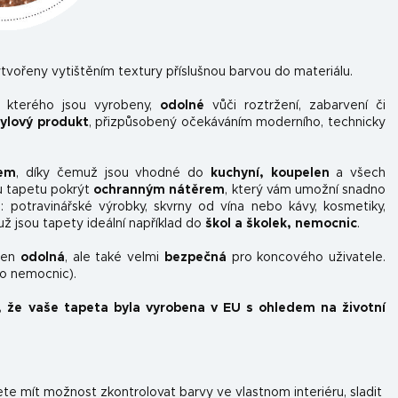
tvořeny vytištěním textury příslušnou barvou do materiálu.
z kterého jsou vyrobeny,
odolné
vůči roztržení, zabarvení či
nylový produkt
, přizpůsobený očekáváním moderního, technicky
kem
, díky čemuž jsou vhodné do
kuchyní, koupelen
a všech
u tapetu pokrýt
ochranným nátěrem
, který vám umožní snadno
ou: potravinářské výrobky, skvrny od vína nebo kávy, kosmetiky,
už jsou tapety ideální například do
škol a školek, nemocnic
.
ejen
odolná
, ale také velmi
bezpečná
pro koncového uživatele.
do nemocnic).
, že vaše tapeta byla vyrobena v EU s ohledem na životní
e mít možnost zkontrolovat barvy ve vlastnom interiéru, sladit