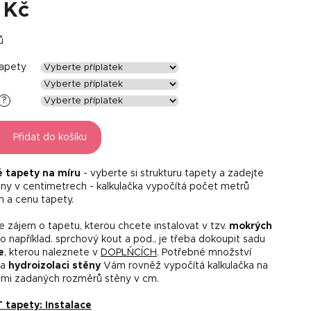
 Kč
ů
tapety
?
Přidat do košíku
é tapety na míru
- vyberte si strukturu tapety a zadejte
ny v centimetrech - kalkulačka vypočítá počet metrů
h a cenu tapety.
 zájem o tapetu, kterou chcete instalovat v tzv.
mokrých
o například. sprchový kout a pod., je třeba dokoupit sadu
e
, kterou naleznete v
DOPLŇCÍCH
. Potřebné množství
na
hydroizolaci stěny
Vám rovněž vypočítá kalkulačka na
mi zadaných rozměrů stěny v cm.
tapety: Instalace