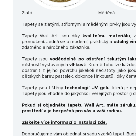
Zlatá
Měděná
Ta
pety se zlatými, stříbrnými a měděnými prvky jsou vy
Tapety Wall Art jsou díky
kvalitnímu materiálu
, 
promočení. Jedná se o moderní, praktický a
odolný vi
zdatného a náročného zákazníka.
Tapety jsou
voděodolné po ošetření tekutým la
místností vystavených
vlhkosti
. Kromě toho lze každo
odstranit z jejího povrchu jakékoli nečistoty, jako js
dětských barev, pastelek, dokonce i inkoustů , díky čem
Tapety jsou tištěny
technologií UV gelu
, která je n
Tapety jsou vhodné do jakýchkoli veřejných prostor (i 
Pokud si objednáte tapetu Wall Art, máte záruku
prostředí a je bezpečná pro vás a vaši rodinu.
Získejte více informací o instalaci zde.
Doporučujeme vám objednat si sadu vzorků tapet. Budet