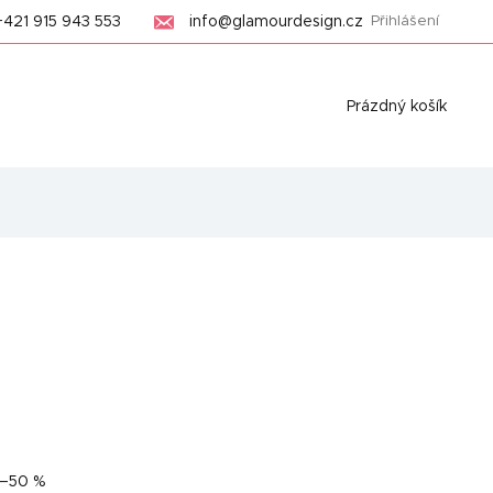
+421 915 943 553
info@glamourdesign.cz
Přihlášení
Nákupní
Prázdný košík
košík
–50 %