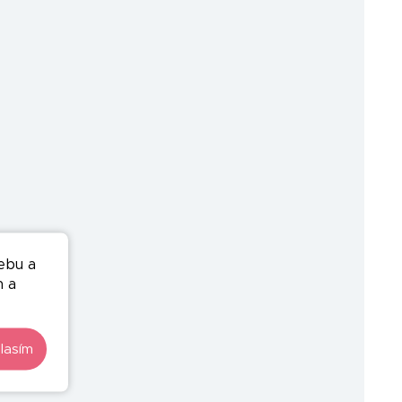
ebu a
n a
lasím