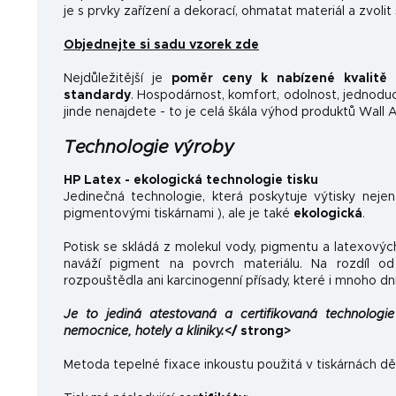
je s prvky zařízení a dekorací, ohmatat materiál a zvolit
Objednejte si sadu vzorek zde
Nejdůležitější je
poměr ceny k nabízené kvalitě
a
standardy
.
Hospodárnost, komfort, odolnost, jednoducho
jinde nenajdete - to je celá škála výhod produktů Wall A
Technologie výroby
HP Latex - ekologická technologie tisku
Jedinečná technologie, která poskytuje výtisky neje
pigmentovými tiskárnami ), ale je také
ekologická
.
Potisk se skládá z molekul vody, pigmentu a latexovýc
naváží pigment na povrch materiálu. Na rozdíl od 
rozpouštědla ani karcinogenní přísady, které i mnoho dn
Je to jediná atestovaná a certifikovaná technologie 
nemocnice, hotely a kliniky.
</ strong>
Metoda tepelné fixace inkoustu použitá v tiskárnách dě