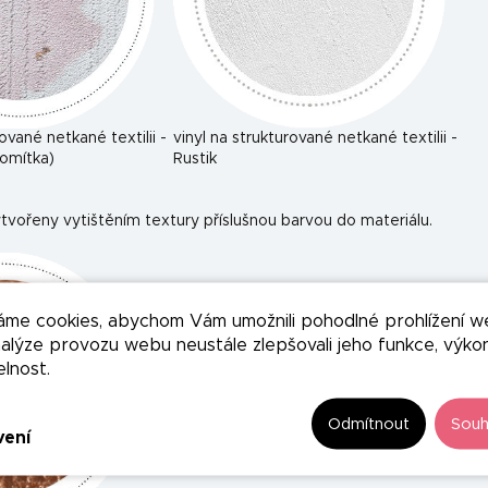
rované netkané textilii -
vinyl na strukturované netkané textilii -
omítka)
Rustik
tvořeny vytištěním textury příslušnou barvou do materiálu.
áme cookies, abychom Vám umožnili pohodlné prohlížení w
nalýze provozu webu neustále zlepšovali jeho funkce, výko
elnost.
Odmítnout
Souh
vení