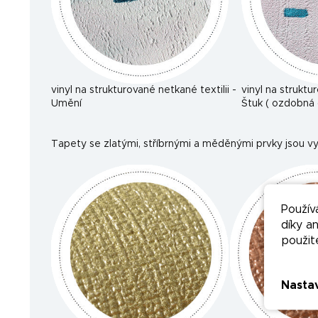
vinyl na strukturované netkané textilii -
vinyl na struktu
Umění
Štuk ( ozdobná 
Tapety se zlatými, stříbrnými a měděnými prvky jsou vy
Použív
díky a
použit
Nasta