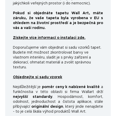
jakýchkoli veřejných prostor (i do nemocnic).
Pokud si objednáte tapetu Wall Art, máte
záruku, že vaše tapeta byla vyrobena v EU s
ohledem na životní prostředí a je bezpečná pro
vás a vaši rodinu.
Získejte více informací o instalaci zde.
Doporučujeme vám objednat si sadu vzorků tapet.
Budete mít možnost zkontrolovat barvy ve
vlastnom interiéru, sladit je s prvky zařízení a
dekorací, ohmatat materiál a zvolit správnou
texturu.
Objednejte si sadu vzorek
Nejdůležitější je
poměr ceny k nabízené kvalitě
a
funkčnosti
a v této oblasti si firma Wallart drží
nejvyšší standardy
.
Hospodárnost, komfort,
odolnost, jednoduchost a čistota aplikace, stále
přibývající
originální design
, který jinde nenajdete
- to je celá škála výhod produktů Wall Art.