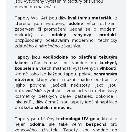
jsou vytvořeny vytištěním textury příslušnou
barvou do materiálu.
Tapety Wall Art jsou díky
kvalitnímu materiálu
, z
kterého jsou vyrobeny,
odolné
vůči roztržení,
zabarvení či promočení. Jedná se o moderní,
praktický a
odolný vinylový produkt
,
přizpůsobený očekáváním moderního, technicky
zdatného a náročného zákazníka.
Tapety jsou
voděodolné po ošetření tekutým
lakem
, díky čemuž jsou vhodné do
kuchyní,
koupelen
a všech místností vystavených
vlhkosti
.
Kromě toho lze každou tapetu pokrýt
ochranným
nátěrem
, který vám umožní snadno odstranit z
jejího povrchu jakékoli nečistoty, jako jsou:
potravinářské výrobky, skvrny od vína nebo kávy,
kosmetiky, dětských barev, pastelek, dokonce i
inkoustů , díky čemuž jsou tapety ideální například
do
škol a školek, nemocnic
.
Tapety jsou tištěny
technologií UV gelu
, která je
nejen
odolná
, ale také velmi
bezpečná
pro
koncového uživatele. Tapety jsou vhodné do