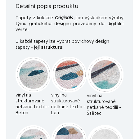
Detailní popis produktu
Tapety z kolekce
Originals
jsou výsledkem výroby
týmu grafického designu převedeny do digitální
verze.
U každé tapety lze vybrat povrchový design
tapety - její
strukturu
:
vinyl na
vinyl na
vinyl na
strukturované
strukturované
strukturované
netkané textilii -
netkané textilii -
netkané textilii -
Beton
Len
Štětec