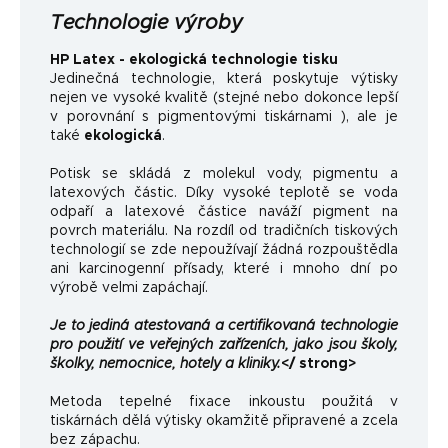
Technologie výroby
HP Latex - ekologická technologie tisku
Jedinečná technologie, která poskytuje výtisky
nejen ve vysoké kvalitě (stejné nebo dokonce lepší
v porovnání s pigmentovými tiskárnami ), ale je
také
ekologická
.
Potisk se skládá z molekul vody, pigmentu a
latexových částic. Díky vysoké teplotě se voda
odpaří a latexové částice naváží pigment na
povrch materiálu. Na rozdíl od tradičních tiskových
technologií se zde nepoužívají žádná rozpouštědla
ani karcinogenní přísady, které i mnoho dní po
výrobě velmi zapáchají.
Je to jediná atestovaná a certifikovaná technologie
pro použití ve veřejných zařízeních, jako jsou školy,
školky, nemocnice, hotely a kliniky.
</ strong>
Metoda tepelné fixace inkoustu použitá v
tiskárnách dělá výtisky okamžitě připravené a zcela
bez zápachu.