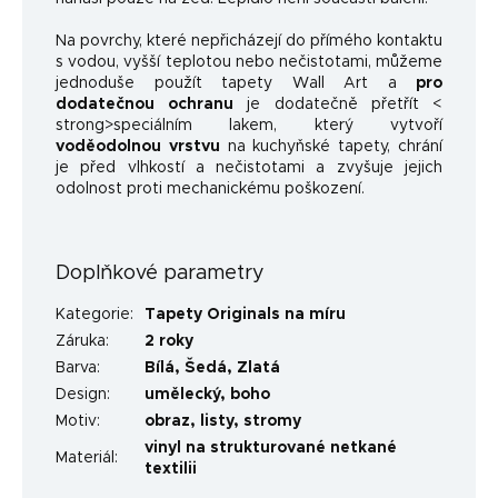
Na povrchy, které nepřicházejí do přímého kontaktu
s vodou, vyšší teplotou nebo nečistotami, můžeme
jednoduše použít tapety Wall Art a
pro
dodatečnou ochranu
je dodatečně přetřít <
strong>speciálním lakem, který vytvoří
voděodolnou vrstvu
na kuchyňské tapety, chrání
je před vlhkostí a nečistotami a zvyšuje jejich
odolnost proti mechanickému poškození.
Doplňkové parametry
Kategorie
:
Tapety Originals na míru
Záruka
:
2 roky
Barva
:
Bílá
,
Šedá
,
Zlatá
Design
:
umělecký
,
boho
Motiv
:
obraz
,
listy
,
stromy
vinyl na strukturované netkané
Materiál
:
textilii