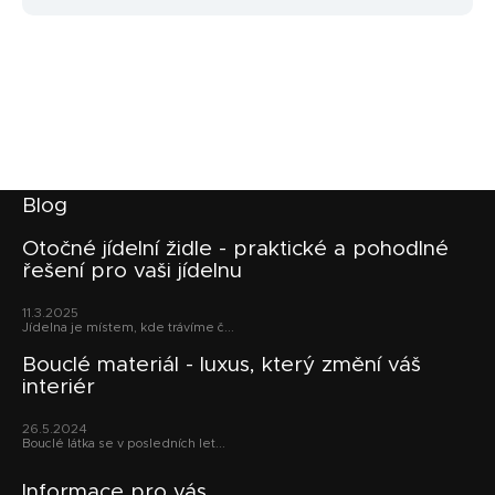
Z
Blog
á
p
Otočné jídelní židle - praktické a pohodlné
řešení pro vaši jídelnu
a
t
11.3.2025
í
Jídelna je místem, kde trávíme č...
Bouclé materiál - luxus, který změní váš
interiér
26.5.2024
Bouclé látka se v posledních let...
Informace pro vás