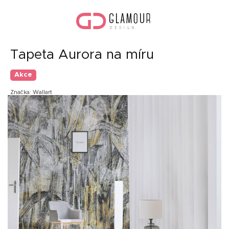
Přejít
Náku
na
koší
obsah
Tapeta Aurora na míru
Akce
Značka:
Wallart