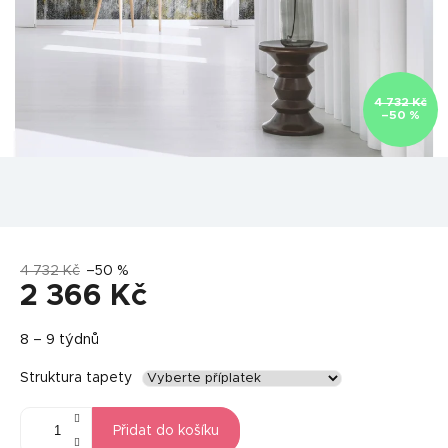
4 732 Kč
–50 %
4 732 Kč
–50 %
2 366 Kč
Měrná
8 – 9 týdnů
cena:
Struktura tapety
Přidat do košíku