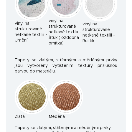
vinyl na
vinyl na
vinyl na
strukturované
strukturované
strukturované
netkané textilii -
netkané textilii -
netkané textilii -
Štuk ( ozdobná
Umění
Rustik
omítka)
Tapety se zlatými, stříbrnými a měděnými prvky
jsou vytvořeny vytištěním textury příslušnou
barvou do materiálu.
Zlatá
Měděná
Ta
pety se zlatými, stříbrnými a měděnými prvky