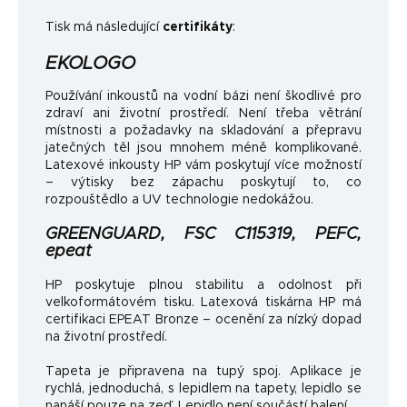
Tisk má následující
certifikáty
:
EKOLOGO
Používání inkoustů na vodní bázi není škodlivé pro
zdraví ani životní prostředí. Není třeba větrání
místnosti a požadavky na skladování a přepravu
jatečných těl jsou mnohem méně komplikované.
Latexové inkousty HP vám poskytují více možností
– výtisky bez zápachu poskytují to, co
rozpouštědlo a UV technologie nedokážou.
GREENGUARD, FSC C115319, PEFC,
epeat
HP poskytuje plnou stabilitu a odolnost při
velkoformátovém tisku. Latexová tiskárna HP má
certifikaci EPEAT Bronze – ocenění za nízký dopad
na životní prostředí.
Tapeta je připravena na tupý spoj. Aplikace je
rychlá, jednoduchá, s lepidlem na tapety, lepidlo se
nanáší pouze na zeď. Lepidlo není součástí balení.