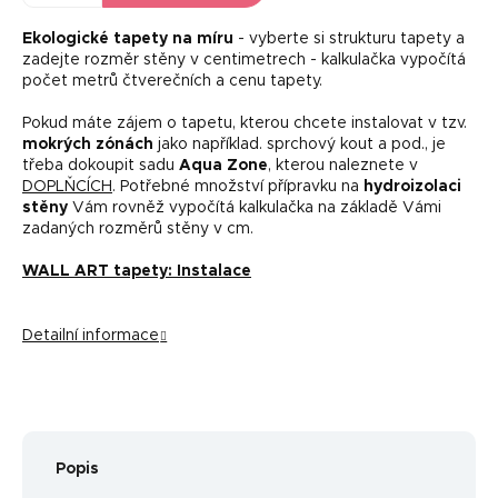
Ekologické tapety na míru
- vyberte si strukturu tapety a
zadejte rozměr stěny v centimetrech - kalkulačka vypočítá
počet metrů čtverečních a cenu tapety.
Pokud máte zájem o tapetu, kterou chcete instalovat v tzv.
mokrých zónách
jako například. sprchový kout a pod., je
třeba dokoupit sadu
Aqua Zone
, kterou naleznete v
DOPLŇCÍCH
. Potřebné množství přípravku na
hydroizolaci
stěny
Vám rovněž vypočítá kalkulačka na základě Vámi
zadaných rozměrů stěny v cm.
WALL ART tapety: Instalace
Detailní informace
Popis