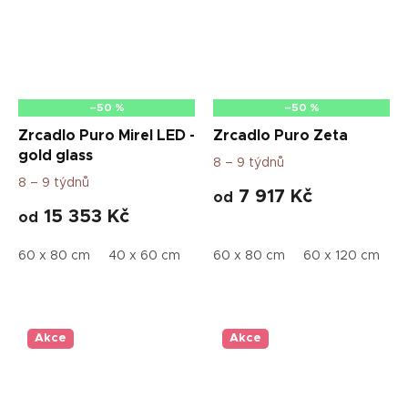
–50 %
–50 %
Zrcadlo Puro Mirel LED -
Zrcadlo Puro Zeta
gold glass
8 – 9 týdnů
8 – 9 týdnů
7 917 Kč
od
15 353 Kč
od
60 x 80 cm
40 x 60 cm
50 x 80 cm
60 x 80 cm
50 x 100 cm
60 x 120 cm
50 
4
Akce
Akce