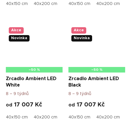
40x150 cm
40x200 cm
50x70 cm
40x150 cm
50x115 cm
40x200 cm
50x160
50
Akce
Akce
Novinka
Novinka
–50 %
–50 %
Zrcadlo Ambient LED
Zrcadlo Ambient LED
White
Black
8 – 9 týdnů
8 – 9 týdnů
17 007 Kč
17 007 Kč
od
od
40x150 cm
40x200 cm
50x70 cm
40x150 cm
50x115 cm
40x200 cm
50x160
50