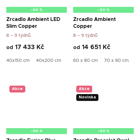
–50 %
–50 %
Zrcadlo Ambient LED
Zrcadlo Ambient
Slim Copper
Copper
8 – 9 týdnů
8 – 9 týdnů
17 433 Kč
14 651 Kč
od
od
40x150 cm
40x200 cm
50x70 cm
60 x 80 cm
50x115 cm
70 x 90 cm
50x160
50
Akce
Akce
Novinka
–50 %
–50 %