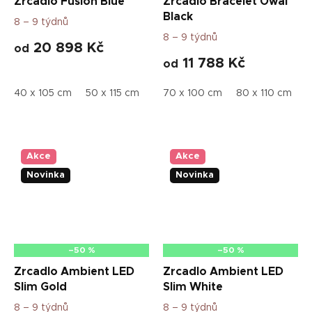
Zrcadlo Fusion Blue
Zrcadlo Bracelet Owal
Black
8 – 9 týdnů
8 – 9 týdnů
20 898 Kč
od
11 788 Kč
od
40 x 105 cm
50 x 115 cm
60 x 125 cm
70 x 100 cm
80 x 110 cm
5
Akce
Akce
Novinka
Novinka
–50 %
–50 %
Zrcadlo Ambient LED
Zrcadlo Ambient LED
Slim Gold
Slim White
8 – 9 týdnů
8 – 9 týdnů