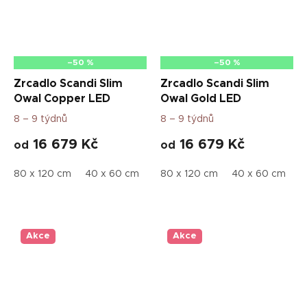
–50 %
–50 %
Zrcadlo Scandi Slim
Zrcadlo Scandi Slim
Owal Copper LED
Owal Gold LED
8 – 9 týdnů
8 – 9 týdnů
16 679 Kč
16 679 Kč
od
od
80 x 120 cm
40 x 60 cm
60 x 90 cm
80 x 120 cm
50 x 75 cm
40 x 60 cm
70 
6
Akce
Akce