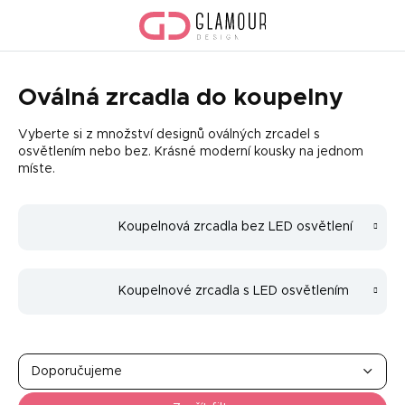
Přejít
na
obsah
Oválná zrcadla do koupelny
Vyberte si z množství designů oválných zrcadel s
osvětlením nebo bez. Krásné moderní kousky na jednom
míste.
Koupelnová zrcadla bez LED osvětlení
Koupelnové zrcadla s LED osvětlením
Ř
a
Doporučujeme
z