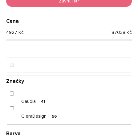
Nejlevnější
e
Zavřít filtr
n
Nejdražší
í
p
Cena
Nejprodávanější
r
4927
Kč
87038
Kč
o
Abecedně
d
u
k
t
ů
Značky
Gaudia
41
GieraDesign
56
Barva