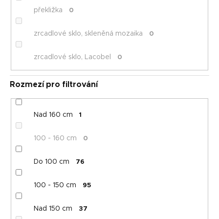
překližka
0
zrcadlové sklo, skleněná mozaika
0
zrcadlové sklo, Lacobel
0
Rozmezí pro filtrování
Nad 160 cm
1
100 - 160 cm
0
Do 100 cm
76
100 - 150 cm
95
Nad 150 cm
37