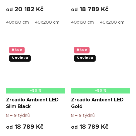
20 182 Kč
18 789 Kč
od
od
40x150 cm
40x200 cm
50x70 cm
40x150 cm
50x115 cm
40x200 cm
50x160
50
Akce
Akce
Novinka
Novinka
–50 %
–50 %
Zrcadlo Ambient LED
Zrcadlo Ambient LED
Slim Black
Gold
8 – 9 týdnů
8 – 9 týdnů
18 789 Kč
18 789 Kč
od
od