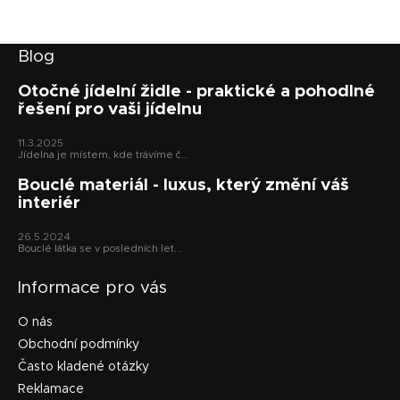
r
v
k
Z
Blog
y
á
v
p
Otočné jídelní židle - praktické a pohodlné
ý
řešení pro vaši jídelnu
a
p
t
i
11.3.2025
s
í
Jídelna je místem, kde trávíme č...
u
Bouclé materiál - luxus, který změní váš
interiér
26.5.2024
Bouclé látka se v posledních let...
Informace pro vás
O nás
Obchodní podmínky
Často kladené otázky
Reklamace