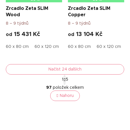
Zrcadlo Zeta SLIM
Zrcadlo Zeta SLIM
Wood
Copper
8 – 9 týdnů
8 – 9 týdnů
15 431 Kč
13 104 Kč
od
od
60 x 80 cm
60 x 120 cm
40 x 60 cm
60 x 80 cm
50 x 80 cm
60 x 120 cm
50 
4
Načíst 24 dalších
S
1
5
t
O
r
97
položek celkem
v
á
l
Nahoru
n
á
k
o
d
v
a
á
c
n
í
í
p