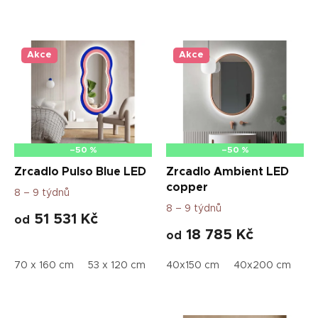
V
ý
p
Akce
Akce
i
s
p
r
o
d
–50 %
–50 %
u
Zrcadlo Pulso Blue LED
Zrcadlo Ambient LED
k
copper
8 – 9 týdnů
t
8 – 9 týdnů
ů
51 531 Kč
od
18 785 Kč
od
70 x 160 cm
53 x 120 cm
61 x 140 cm
40x150 cm
74 x 170 cm
40x200 cm
79
50