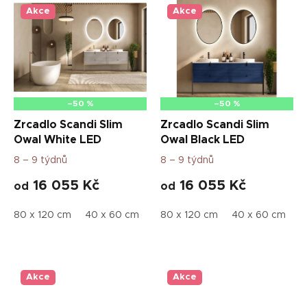
Akce
Akce
–50 %
–50 %
Zrcadlo Scandi Slim
Zrcadlo Scandi Slim
Owal White LED
Owal Black LED
8 – 9 týdnů
8 – 9 týdnů
16 055 Kč
16 055 Kč
od
od
80 x 120 cm
40 x 60 cm
60 x 90 cm
80 x 120 cm
50 x 75 cm
40 x 60 cm
70 
6
Akce
Akce