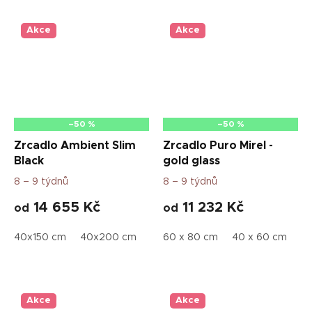
Akce
Akce
–50 %
–50 %
Zrcadlo Ambient Slim
Zrcadlo Puro Mirel -
Black
gold glass
8 – 9 týdnů
8 – 9 týdnů
14 655 Kč
11 232 Kč
od
od
40x150 cm
40x200 cm
50x70 cm
60 x 80 cm
50x115 cm
40 x 60 cm
50x160
50
Akce
Akce