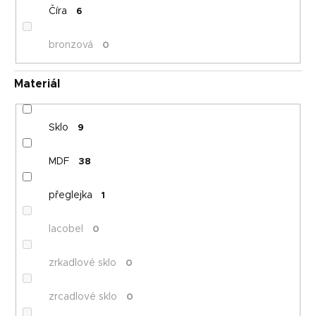
Číra
6
bronzová
0
Materiál
Sklo
9
MDF
38
přeglejka
1
lacobel
0
zrkadlové sklo
0
zrcadlové sklo
0