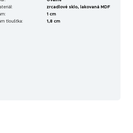
var
:
Oválné
teriál
:
zrcadlové sklo, lakovaná MDF
ám
:
1 cm
ám tloušťka
:
1,8 cm