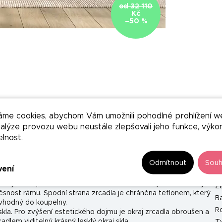
od 32 110
Kč
–50 %
áme cookies, abychom Vám umožnili pohodlné prohlížení w
nalýze provozu webu neustále zlepšovali jeho funkce, výko
elnost.
D
Odmítnout
Souh
vení
esky, lakované bílým tvrdým metalickým lakem určeným do
K
ka byla nalepena bez narušení lakového nátěru (žádné cvočky
Z
těsnost rámu. Spodní strana zrcadla je chráněna teflonem, který
B
e vhodný do koupelny.
Ro
skla. Pro zvýšení estetického dojmu je okraj zrcadla obroušen a
dlem viditelný krásný lesklý okraj skla.