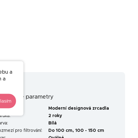
ebu a
n a
oplňkové parametry
lasím
ategorie
:
Moderní designová zrcadla
áruka
:
2 roky
arva
:
Bílá
zmezí pro filtrování
:
Do 100 cm
,
100 - 150 cm