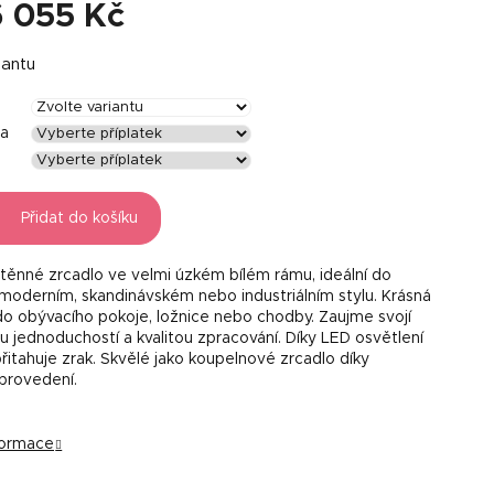
6 055 Kč
iantu
la
Přidat do košíku
těnné zrcadlo ve velmi úzkém bílém rámu, ideální do
v moderním, skandinávském nebo industriálním stylu. Krásná
o obývacího pokoje, ložnice nebo chodby. Zaujme svojí
 jednoduchostí a kvalitou zpracování. Díky LED osvětlení
řitahuje zrak. Skvělé jako koupelnové zrcadlo díky
provedení.
nformace