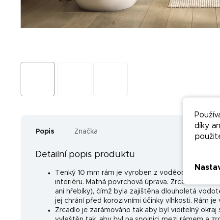
Použív
díky a
Popis
Značka
použit
Detailní popis produktu
Nasta
Tenký 10 mm rám je vyroben z voděodolné MDF d
interiéru. Matná povrchová úprava. Zrcadlová des
ani hřebíky), čímž byla zajištěna dlouholetá vodo
jej chrání před korozivními účinky vlhkosti. Rám j
Zrcadlo je zarámováno tak aby byl viditelný okraj 
vyleštěn tak, aby byl na spojnici mezi rámem a zrca