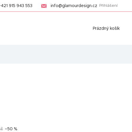
+421 915 943 553
info@glamourdesign.cz
Přihlášení
Nákupní
Prázdný košík
košík
Kč
–50 %