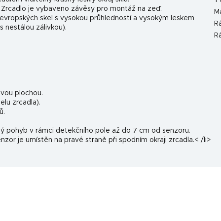
T
.
Zrcadlo je vybaveno závěsy pro montáž na zeď.
Ma
h evropských skel s vysokou průhledností a vysokým leskem
R
 nestálou zálivkou).
R
ovou plochou.
lu zrcadla).
ů.
ulý pohyb v rámci detekčního pole až do 7 cm od senzoru.
or je umístěn na pravé straně při spodním okraji zrcadla.< /li>