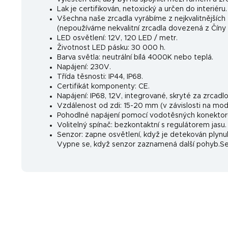
Lak je certifikován, netoxický a určen do interiéru
Všechna naše zrcadla vyrábíme z nejkvalitnějšíc
(nepoužíváme nekvalitní zrcadla dovezená z Číny s
LED osvětlení: 12V, 120 LED / metr.
Životnost LED pásku: 30 000 h.
Barva světla: neutrální bílá 4000K nebo teplá.
Napájení: 230V.
Třída těsnosti: IP44, IP68.
Certifikát komponenty: CE.
Napájení: IP68, 12V, integrované, skryté za zrcadl
Vzdálenost od zdi: 15-20 mm (v závislosti na mode
Pohodlné napájení pomocí vodotěsných konektor
Volitelný spínač: bezkontaktní s regulátorem jasu.
Senzor: zapne osvětlení, když je detekován plyn
Vypne se, když senzor zaznamená další pohyb.Senz