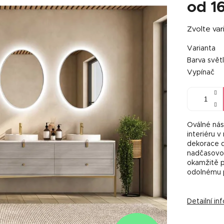
od
1
Měrná
Zvolte var
cena:
Varianta
Barva svět
Vypínač
Oválné nás
interiéru 
dekorace d
nadčasovou
okamžitě p
odolnému 
Detailní i