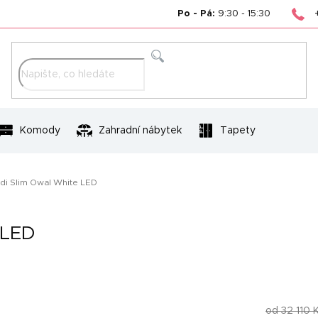
Po - Pá:
9:30 - 15:30
Hledat
Komody
Zahradní nábytek
Tapety
di Slim Owal White LED
 LED
od 32 110 