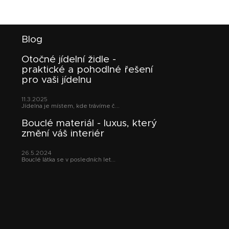
Z
Blog
á
p
Otočné jídelní židle -
a
praktické a pohodlné řešení
t
pro vaši jídelnu
í
11.3.2025
Jídelna je místem, kde trávíme č...
Bouclé materiál - luxus, který
změní váš interiér
26.5.2024
Bouclé látka se v posledních let...