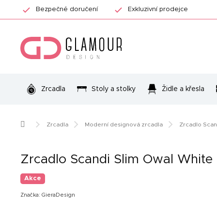
Přejít
Bezpečné doručení
Exkluzivní prodejce
na
obsah
Zrcadla
Stoly a stolky
Židle a křesla
Domů
Zrcadla
Moderní designová zrcadla
Zrcadlo Scan
Zrcadlo Scandi Slim Owal White
Akce
Značka:
GieraDesign