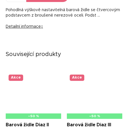
Pohodlná výškově nastavitelná barová židle se čtvercovým
podstavcem z broušené nerezové oceli. Podst …
Detailní informace
Související produkty
Akce
Akce
–50 %
–50 %
Barová židle Diaz II
Barová židle Diaz III