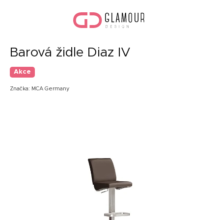
Přejít
Náku
na
koší
obsah
Barová židle Diaz IV
Akce
Značka:
MCA Germany