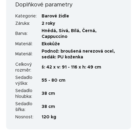
Doplňkové parametry
Kategorie
:
Barové židle
Záruka
:
2 roky
Hnědá
,
Sivá
,
Bílá
,
Černá
,
Barva
:
Cappuccino
Materiál
:
Ekokůže
Podnož: broušená nerezová ocel,
Materiál
:
sedák: PU koženka
Celkový
š: 42 x v: 91 - 116 x h: 49 cm
rozměr
:
Sedadlo
55 - 80 cm
výška
:
Sedadlo
38 cm
hloubka
:
Sedadlo
38 cm
šířka
:
Nosnost
:
120 kg