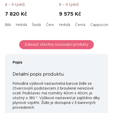
8 – 9 týdnů
8 – 9 týdnů
7 820 Kč
9 575 Kč
Bílá
Hnědá
Šedá
Černá
Hnědá
Cappuccino
Černá
Cappuccino
Zobrazit všechny související produkty
Popis
Detailní popis produktu
Pohodlná výškově nastavitelná barová židle se
čtvercovým podstavcem z broušené nerezové
oceli. Podstavec má rozměry 40cm x 40cm, je
otočný o 180 °. Výškové nastavení je zajištěno díky
plynové vzpěře. Židle je dostupná v 5 barevných
provedeních.