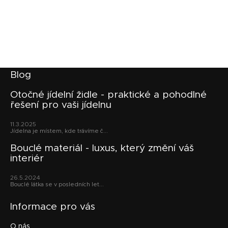
Z
Blog
á
p
Otočné jídelní židle - praktické a pohodlné
řešení pro vaši jídelnu
a
t
11.3.2025
í
Jídelna je místem, kde trávíme č...
Bouclé materiál - luxus, který změní váš
interiér
26.5.2024
Bouclé látka se v posledních let...
Informace pro vás
O nás