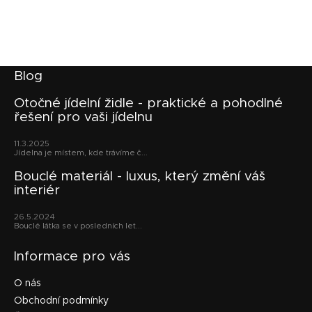
Z
Blog
á
p
Otočné jídelní židle - praktické a pohodlné
řešení pro vaši jídelnu
a
t
11.3.2025
í
Jídelna je místem, kde trávíme č...
Bouclé materiál - luxus, který změní váš
interiér
26.5.2024
Bouclé látka se v posledních let...
Informace pro vás
O nás
Obchodní podmínky