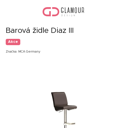
Přejít
Náku
na
koší
obsah
Barová židle Diaz III
Akce
Značka:
MCA Germany