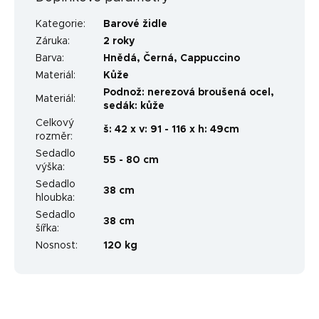
Kategorie
:
Barové židle
Záruka
:
2 roky
Barva
:
Hnědá
,
Černá
,
Cappuccino
Materiál
:
Kůže
Podnož: nerezová broušená ocel,
Materiál
:
sedák: kůže
Celkový
š: 42 x v: 91 - 116 x h: 49cm
rozměr
:
Sedadlo
55 - 80 cm
výška
:
Sedadlo
38 cm
hloubka
:
Sedadlo
38 cm
šířka
:
Nosnost
:
120 kg