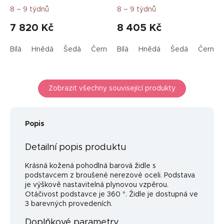
8 – 9 týdnů
8 – 9 týdnů
7 820 Kč
8 405 Kč
Bílá
Hnědá
Šedá
Černá
Bílá
Cappuccino
Hnědá
Šedá
Černá
Zobrazit všechny související produkty
Popis
Detailní popis produktu
Krásná kožená pohodlná barová židle s
podstavcem z broušené nerezové oceli. Podstava
je výškově nastavitelná plynovou vzpěrou.
Otáčivost podstavce je 360 °. Židle je dostupná ve
3 barevných provedeních.
Doplňkové parametry