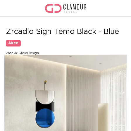
Přejít
na
obsah
Zrcadlo Sign Temo Black - Blue
Akce
Značka:
GieraDesign