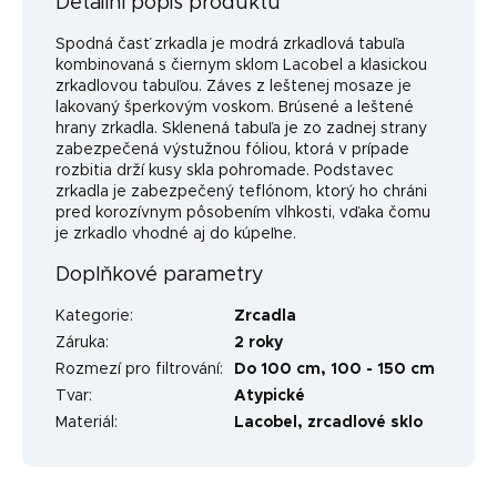
Detailní popis produktu
Spodná časť zrkadla je modrá zrkadlová tabuľa
kombinovaná s čiernym sklom Lacobel a klasickou
zrkadlovou tabuľou. Záves z leštenej mosaze je
lakovaný šperkovým voskom. Brúsené a leštené
hrany zrkadla. Sklenená tabuľa je zo zadnej strany
zabezpečená výstužnou fóliou, ktorá v prípade
rozbitia drží kusy skla pohromade. Podstavec
zrkadla je zabezpečený teflónom, ktorý ho chráni
pred korozívnym pôsobením vlhkosti, vďaka čomu
je zrkadlo vhodné aj do kúpeľne.
Doplňkové parametry
Kategorie
:
Zrcadla
Záruka
:
2 roky
Rozmezí pro filtrování
:
Do 100 cm
,
100 - 150 cm
Tvar
:
Atypické
Materiál
:
Lacobel, zrcadlové sklo