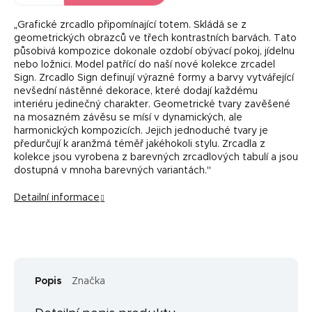
„Grafické zrcadlo připomínající totem. Skládá se z
geometrických obrazců ve třech kontrastních barvách. Tato
působivá kompozice dokonale ozdobí obývací pokoj, jídelnu
nebo ložnici. Model patřící do naší nové kolekce zrcadel
Sign. Zrcadlo Sign definují výrazné formy a barvy vytvářející
nevšední nástěnné dekorace, které dodají každému
interiéru jedinečný charakter. Geometrické tvary zavěšené
na mosazném závěsu se mísí v dynamických, ale
harmonických kompozicích. Jejich jednoduché tvary je
předurčují k aranžmá téměř jakéhokoli stylu. Zrcadla z
kolekce jsou vyrobena z barevných zrcadlových tabulí a jsou
dostupná v mnoha barevných variantách."
Detailní informace
Popis
Značka