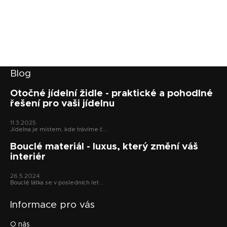
Z
Blog
á
p
Otočné jídelní židle - praktické a pohodlné
řešení pro vaši jídelnu
a
t
11.3.2025
í
Jídelna je místem, kde trávíme č...
Bouclé materiál - luxus, který změní váš
interiér
26.5.2024
Bouclé látka se v posledních let...
Informace pro vás
O nás