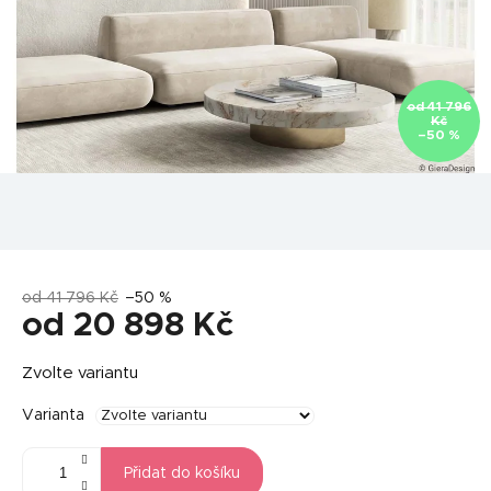
od 41 796
Kč
–50 %
od 41 796 Kč
–50 %
od
20 898 Kč
Měrná
Zvolte variantu
cena:
Varianta
Přidat do košíku