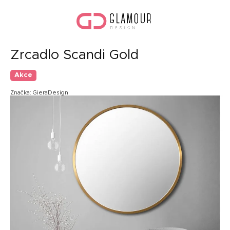
Přejít
Náku
na
koší
obsah
Zrcadlo Scandi Gold
Akce
Značka:
GieraDesign