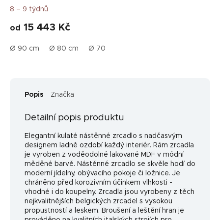
8 – 9 týdnů
15 443 Kč
od
Ø 90 cm
Ø 80 cm
Ø 70 cm
Ø 60 cm
Ø 50 cm
Ø 1
Popis
Značka
Detailní popis produktu
Elegantní kulaté nástěnné zrcadlo s nadčasvým
designem ladně ozdobí každý interiér. Rám zrcadla
je vyroben z voděodolné lakované MDF v módní
měděné barvě. Nástěnné zrcadlo se skvěle hodí do
moderní jídelny, obývacího pokoje či ložnice. Je
chráněno před korozivním účinkem vlhkosti -
vhodné i do koupelny. Zrcadla jsou vyrobeny z těch
nejkvalitnějších belgických zrcadel s vysokou
propustností a leskem. Broušení a leštění hran je
prováděno na kvalitních italských strojích pro