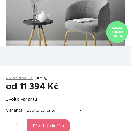
od 22
788 Kč
–50 %
od 22 788 Kč
–50 %
od
11 394 Kč
Měrná
Zvolte variantu
cena:
Varianta
Přidat do košíku