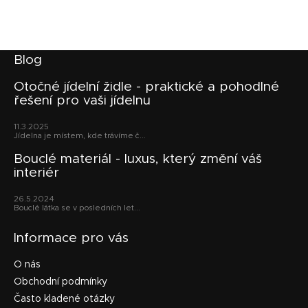
Z
Blog
á
p
Otočné jídelní židle - praktické a pohodlné
řešení pro vaši jídelnu
a
t
11.3.2025
í
Jídelna je místem, kde trávíme č...
Bouclé materiál - luxus, který změní váš
interiér
26.5.2024
Bouclé látka se v posledních let...
Informace pro vás
O nás
Obchodní podmínky
Často kladené otázky