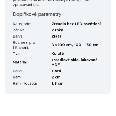
zpracování skla.
Doplňkové parametry
Kategorie
:
Zrcadla bez LED osvětlení
Záruka
:
2 roky
Barva
:
Zlatá
Rozmezí pro
Do 100 cm
,
100 - 150 cm
filtrování
:
Tvar
:
Kulaté
zrcadlové sklo, lakovaná
Materiál
:
MDF
Barva
:
zlatá
Rám
:
2 cm
Rám Tloušťka
:
1,8 cm