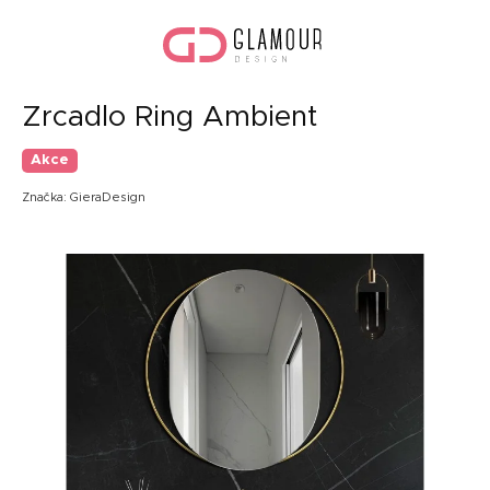
Přejít
Náku
na
koší
obsah
Zrcadlo Ring Ambient
Akce
Značka:
GieraDesign