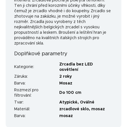
interiéru. Zrcadlová plocha je pokryta teflonem.
Ten ji chrání před korozními účinky vlhkosti, díky
čemuž je zrcadlo vhodné i do koupelny. Zrcadlo se
zhotovuje na zakázku, je možné vyrobit i jiný
rozměr. Zrcadla jsou vyrobeny z těch
nejkvalitnějších belgických zrcadel s vysokou
propustností a leskem. Broušení a leštění hran je
prováděno na kvalitních italských strojích pro
zpracování skla.
Doplňkové parametry
Zrcadla bez LED
Kategorie
:
osvětlení
Záruka
:
2 roky
Barva
:
Mosaz
Rozmezí pro
Do 100 cm
filtrování
:
Tvar
:
Atypické
,
Oválné
Materiál
:
zrcadlové sklo, mosaz
Barva
:
mosaz