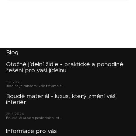
Z
Blog
á
p
Otočné jídelní židle - praktické a pohodlné
řešení pro vaši jídelnu
a
t
11.3.2025
í
Jídelna je místem, kde trávíme č...
Bouclé materiál - luxus, který změní váš
interiér
26.5.2024
Bouclé látka se v posledních let...
Informace pro vás