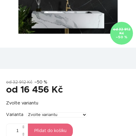
od 32 912
Kč
–50 %
od 32 912 Kč
–50 %
od
16 456 Kč
Měrná
Zvolte variantu
cena:
Varianta
Přidat do košíku