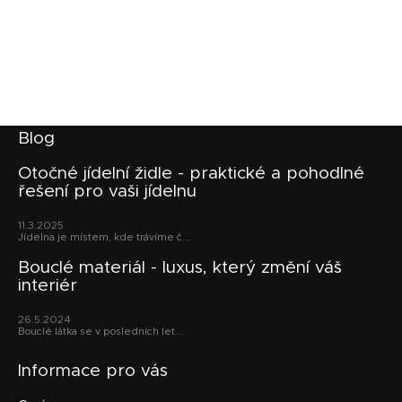
Z
Blog
á
p
Otočné jídelní židle - praktické a pohodlné
řešení pro vaši jídelnu
a
t
11.3.2025
í
Jídelna je místem, kde trávíme č...
Bouclé materiál - luxus, který změní váš
interiér
26.5.2024
Bouclé látka se v posledních let...
Informace pro vás