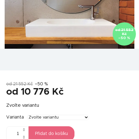
od 21 552
Kč
–50 %
od 21 552 Kč
–50 %
od
10 776 Kč
Měrná
Zvolte variantu
cena:
Varianta
Přidat do košíku