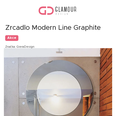
Přejít
Náku
na
koší
obsah
Zrcadlo Modern Line Graphite
Akce
Značka:
GieraDesign