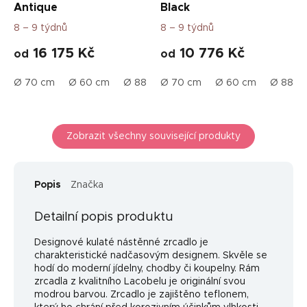
Antique
Black
8 – 9 týdnů
8 – 9 týdnů
16 175 Kč
10 776 Kč
od
od
Ø 70 cm
Ø 60 cm
Ø 88 cm
Ø 70 cm
Ø 60 cm
Ø 88 c
Zobrazit všechny související produkty
Popis
Značka
Detailní popis produktu
Designové kulaté nástěnné zrcadlo je
charakteristické nadčasovým designem. Skvěle se
hodí do moderní jídelny, chodby či koupelny. Rám
zrcadla z kvalitního Lacobelu je originální svou
modrou barvou. Zrcadlo je zajištěno teflonem,