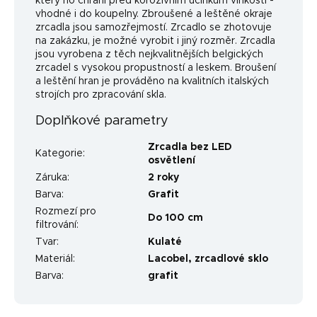
který ho chrání před korozivním účinkům vlhkosti -
vhodné i do koupelny. Zbroušené a leštěné okraje
zrcadla jsou samozřejmostí. Zrcadlo se zhotovuje
na zakázku, je možné vyrobit i jiný rozměr. Zrcadla
jsou vyrobena z těch nejkvalitnějších belgických
zrcadel s vysokou propustností a leskem. Broušení
a leštění hran je prováděno na kvalitních italských
strojích pro zpracování skla.
Doplňkové parametry
Zrcadla bez LED
Kategorie
:
osvětlení
Záruka
:
2 roky
Barva
:
Grafit
Rozmezí pro
Do 100 cm
filtrování
:
Tvar
:
Kulaté
Materiál
:
Lacobel, zrcadlové sklo
Barva
:
grafit