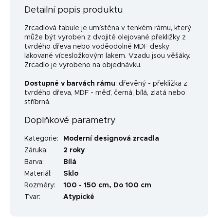
Detailní popis produktu
Zrcadlová tabule je umístěna v tenkém rámu, který
může být vyroben z dvojitě olejované překližky z
tvrdého dřeva nebo voděodolné MDF desky
lakované vícesložkovým lakem. Vzadu jsou věšáky.
Zrcadlo je vyrobeno na objednávku.
Dostupné v barvách rámu
: dřevěný - překližka z
tvrdého dřeva, MDF - měď, černá, bílá, zlatá nebo
stříbrná.
Doplňkové parametry
Kategorie
:
Moderní designová zrcadla
Záruka
:
2 roky
Barva
:
Bílá
Materiál
:
Sklo
Rozměry
:
100 - 150 cm, Do 100 cm
Tvar
:
Atypické