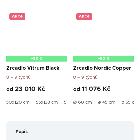
Akce
Akce
–50 %
–50 %
Zrcadlo Vitrum Black
Zrcadlo Nordic Copper
8 – 9 týdnů
8 – 9 týdnů
23 010 Kč
11 076 Kč
od
od
50x120 cm
55x133 cm
59x145 cm
Ø 60 cm
60x145 cm
ø 45 cm
ø 55 cm
65x157 
Popis