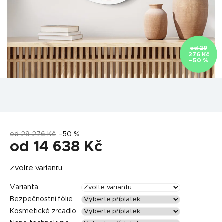
od 29
276 Kč
–50 %
od 29 276 Kč
–50 %
od
14 638 Kč
Měrná
Zvolte variantu
cena:
Varianta
Bezpečnostní fólie
Kosmetické zrcadlo