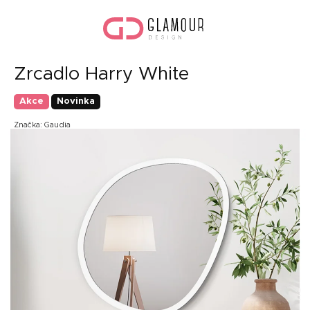
Přejít
Náku
na
koší
obsah
Zrcadlo Harry White
Akce
Novinka
Značka:
Gaudia