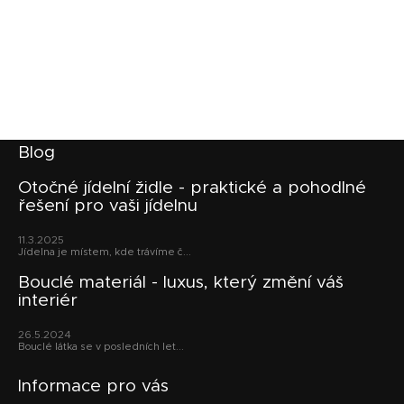
Z
Blog
á
p
Otočné jídelní židle - praktické a pohodlné
řešení pro vaši jídelnu
a
t
11.3.2025
í
Jídelna je místem, kde trávíme č...
Bouclé materiál - luxus, který změní váš
interiér
26.5.2024
Bouclé látka se v posledních let...
Informace pro vás