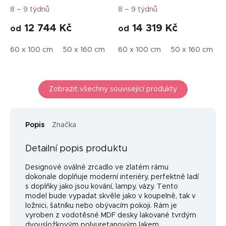
8 – 9 týdnů
8 – 9 týdnů
12 744 Kč
14 319 Kč
od
od
60 x 100 cm
50 x 160 cm
40 x 70 cm
60 x 100 cm
50 x 85 cm
50 x 160 cm
40 
Zobrazit všechny související produkty
Popis
Značka
Detailní popis produktu
Designové oválné zrcadlo ve zlatém rámu
dokonale doplňuje moderní interiéry, perfektně ladí
s doplňky jako jsou kování, lampy, vázy. Tento
model bude vypadat skvěle jako v koupelně, tak v
ložnici, šatníku nebo obývacím pokoji. Rám je
vyroben z vodotěsné MDF desky lakované tvrdým
dvousložkovým polyuretanovým lakem,