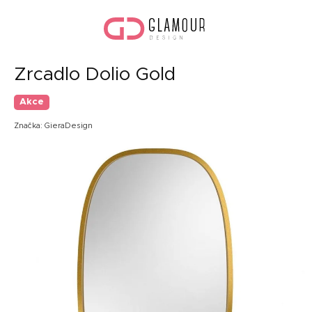
Přejít
Náku
na
koší
obsah
Zrcadlo Dolio Gold
Akce
Značka:
GieraDesign