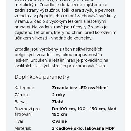
metalickým. Zrcadlo je dodatečně zajištěno ze
zadní strany výztužnou fólií, která zvyšuje pevnost
zrcadla a v případě jeho rozbití zachovává své kusy
v rámu. Zrcadlo s vysokým leskem a leštěnými
hranami. Na zadní straně jsou úchyty. Zrcadlo je
zajištěno teflonem, který ho chrání před korozivním
účinkem vlhkosti - vhodné do koupelny.
Zrcadla jsou vyrobeny z těch nejkvalitnějších
belgických zrcadel s vysokou propustností a
leskem. Broušení a leštění hran je prováděno na
kvalitních italských strojích pro zpracování skla.
Doplňkové parametry
Kategorie
:
Zrcadla bez LED osvětlení
Záruka
:
2 roky
Barva
:
Zlatá
Rozmezí pro
Do 100 cm
,
100 - 150 cm
,
Nad
filtrování
:
150 cm
Tvar
:
Oválné
Materiál
:
zrcadlové sklo, lakovaná MDF