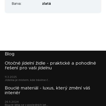
Barva
:
zlatá
Z
Blog
á
p
Otočné jídelní židle - praktické a pohodlné
řešení pro vaši jídelnu
a
t
11.3.2025
í
Jídelna je místem, kde trávíme č...
Bouclé materiál - luxus, který změní váš
interiér
26.5.2024
Bouclé látka se v posledních let...