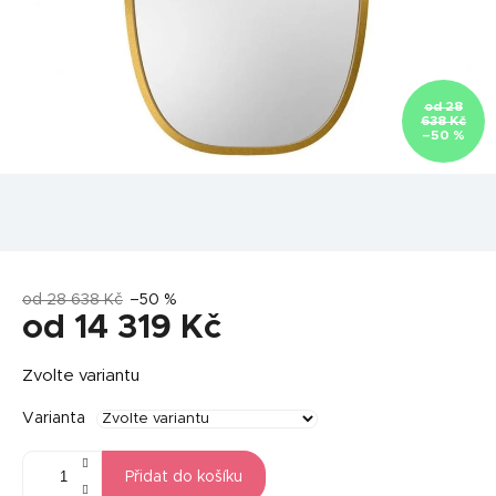
od 28
638 Kč
–50 %
od 28 638 Kč
–50 %
od
14 319 Kč
Měrná
Zvolte variantu
cena:
Varianta
Přidat do košíku