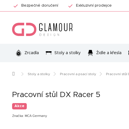
Přejít
Bezpečné doručení
Exkluzivní prodejce
na
obsah
Zrcadla
Stoly a stolky
Židle a křesla
Domů
Stoly a stolky
Pracovní a psací stoly
Pracovní stůl
Pracovní stůl DX Racer 5
Akce
Značka:
MCA Germany