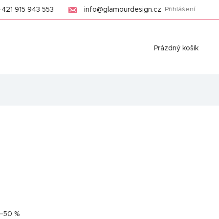
+421 915 943 553
info@glamourdesign.cz
Přihlášení
Nákupní
Prázdný košík
košík
–50 %