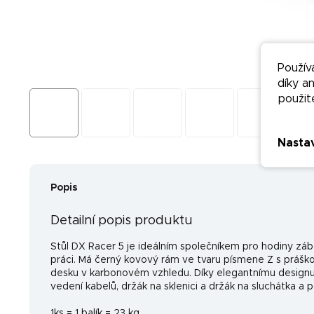
Použív
díky a
použit
Nasta
Popis
Detailní popis produktu
Stůl DX Racer 5 je ideálním společníkem pro hodiny záb
práci. Má černý kovový rám ve tvaru písmene Z s prášk
desku v karbonovém vzhledu. Díky elegantnímu designu 
vedení kabelů, držák na sklenici a držák na sluchátka a
1ks = 1 balík = 23 kg