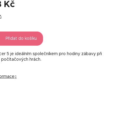
3 Kč
ů
Přidat do košíku
cer 5 je ideálním společníkem pro hodiny zábavy při
 počítačových hrách.
nformace