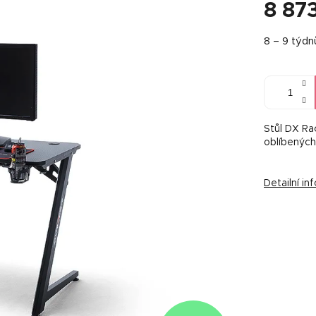
8 87
Měrná
8 – 9 týdn
cena:
Stůl DX Ra
oblíbených
Detailní i