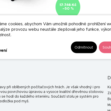
17 746 Kč
–50 %
áme cookies, abychom Vám umožnili pohodlné prohlížení w
nalýze provozu webu neustále zlepšovali jeho funkce, výko
elnost.
Odmítnout
Souh
vení
D
avy při oblíbených počítačových hrách. Je však vhodný i pro
K
ovou povrchovou úpravou a vysoce kvalitní dřevěnou stolovou
Z
se hodí do každého interiéru. Součástí stolu je systém pro
B
 podložka pod myš.
Ma