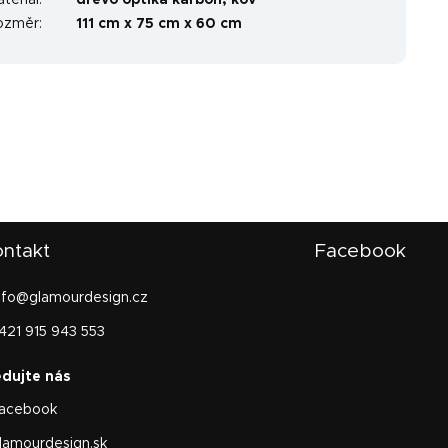
teriál
:
dřevo optika karbón, kov
ozměr
:
111 cm x 75 cm x 60 cm
ntakt
Facebook
nfo
@
glamourdesign.cz
421 915 943 553
acebook
lamourdesign.sk