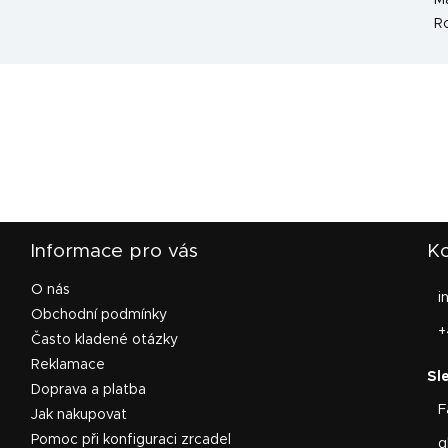
Ma
R
Informace pro vás
Ko
O nás
i
Obchodní podmínky
+
Často kladené otázky
Reklamace
Doprava a platba
F
Jak nakupovat
Pomoc při konfiguraci zrcadel
g