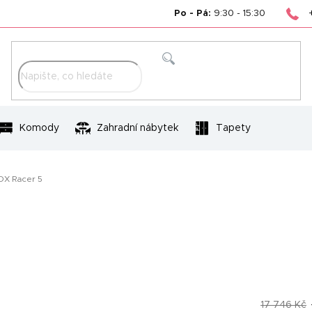
Po - Pá:
9:30 - 15:30
Hledat
Komody
Zahradní nábytek
Tapety
 DX Racer 5
17 746 Kč