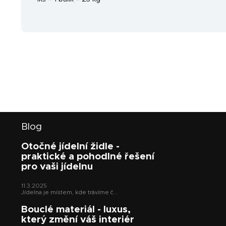
Z
Blog
á
p
Otočné jídelní židle -
a
praktické a pohodlné řešení
t
pro vaši jídelnu
í
11.3.2025
Jídelna je místem, kde trávíme č...
Bouclé materiál - luxus,
který změní váš interiér