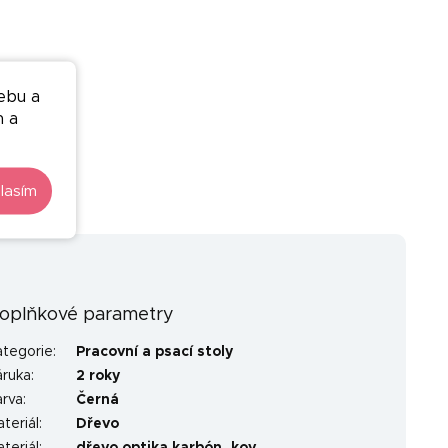
ebu a
n a
lasím
oplňkové parametry
ategorie
:
Pracovní a psací stoly
áruka
:
2 roky
arva
:
Černá
teriál
:
Dřevo