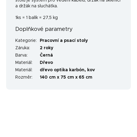
stolu je systém pro vedení kabelů, držák na sklenici
a držák na sluchátka.
1ks = 1 balík = 27,5 kg
Doplňkové parametry
Kategorie
:
Pracovní a psací stoly
Záruka
:
2 roky
Barva
:
Černá
Materiál
:
Dřevo
Materiál
:
dřevo optika karbón, kov
Rozměr
:
140 cm x 75 cm x 65 cm