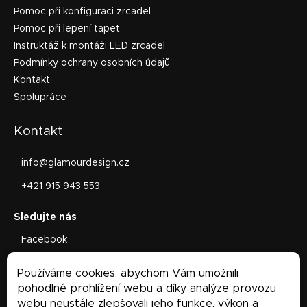
Pomoc při konfiguraci zrcadel
Pomoc při lepení tapet
Instruktáž k montáži LED zrcadel
Podmínky ochrany osobních údajů
Kontakt
Spolupráce
Kontakt
info
@
glamourdesign.cz
+421 915 943 553
Facebook
glamourdesign.sk
Používáme cookies, abychom Vám umožnili
Facebook
pohodlné prohlížení webu a díky analýze provozu
webu neustále zlepšovali jeho funkce, výkon a