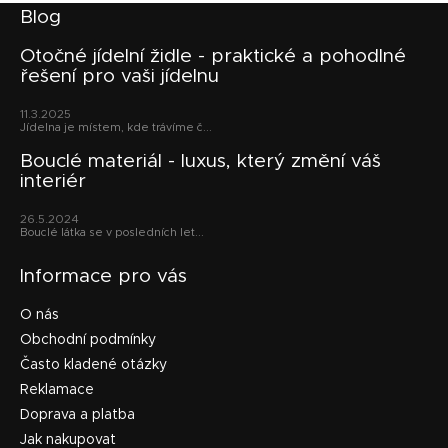
Z
Blog
á
p
Otočné jídelní židle - praktické a pohodlné
řešení pro vaši jídelnu
a
t
11.3.2025
í
Jídelna je místem, kde trávíme č...
Bouclé materiál - luxus, který změní váš
interiér
26.5.2024
Bouclé látka se v posledních let...
Informace pro vás
O nás
Obchodní podmínky
Často kladené otázky
Reklamace
Doprava a platba
Jak nakupovat