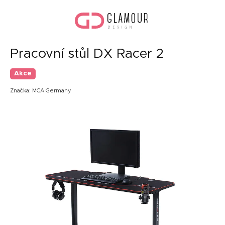
Přejít
Náku
na
koší
obsah
Pracovní stůl DX Racer 2
Akce
Značka:
MCA Germany