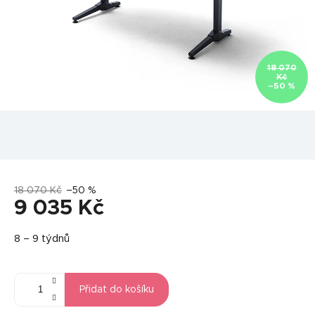
18 070
Kč
–50 %
18 070 Kč
–50 %
9 035 Kč
Měrná
8 – 9 týdnů
cena:
Přidat do košíku