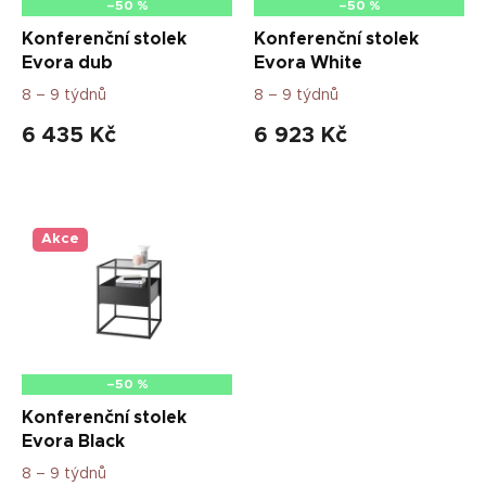
d
–50 %
–50 %
u
Konferenční stolek
Konferenční stolek
k
Evora dub
Evora White
t
8 – 9 týdnů
8 – 9 týdnů
ů
6 435 Kč
6 923 Kč
Akce
–50 %
Konferenční stolek
Evora Black
8 – 9 týdnů