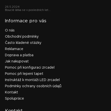
u
26.5.2024
Bouclé látka se v posledních let...
Informace pro vás
O nás
Obchodní podmínky
Často kladené otázky
Reklamace
Doprava a platba
Jak nakupovat
Pomoc při konfiguraci zrcadel
Pomoc při lepení tapet
Instruktáž k montáži LED zrcadel
Podmínky ochrany osobních údajů
Kontakt
Spolupráce
Kontakt