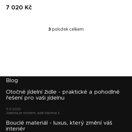
7 020 Kč
3
položek celkem
O
v
l
á
d
a
c
í
p
Z
Blog
r
á
v
p
Otočné jídelní židle - praktické a pohodlné
k
řešení pro vaši jídelnu
a
y
v
t
11.3.2025
ý
í
Jídelna je místem, kde trávíme č...
p
i
Bouclé materiál - luxus, který změní váš
s
interiér