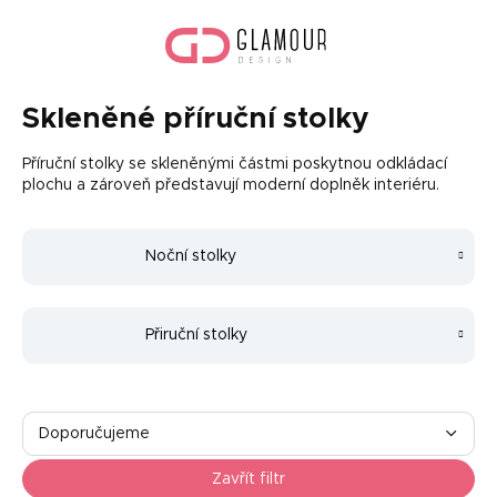
Přejít
Náku
na
koší
obsah
Skleněné příruční stolky
Příruční stolky se skleněnými částmi poskytnou odkládací
plochu a zároveň představují moderní doplněk interiéru.
Noční stolky
Přiruční stolky
Ř
a
Doporučujeme
z
Nejlevnější
e
Zavřít filtr