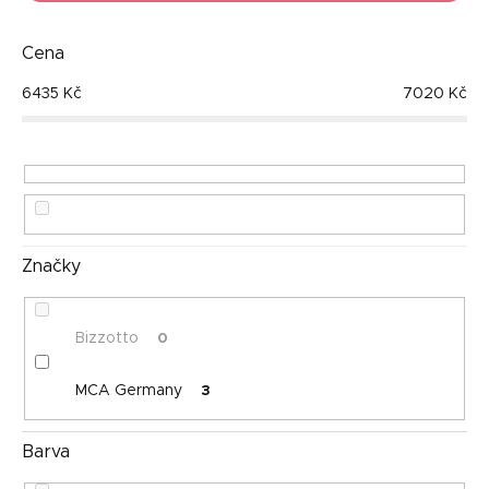
n
Nejdražší
í
p
Cena
Nejprodávanější
r
6435
Kč
7020
Kč
o
Abecedně
d
u
k
t
ů
Značky
Bizzotto
0
MCA Germany
3
Barva