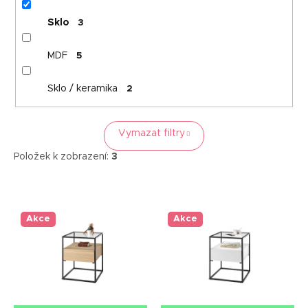
Sklo
3
MDF
5
Sklo / keramika
2
Vymazat filtry
Položek k zobrazení:
3
V
ý
p
Akce
Akce
i
s
p
r
o