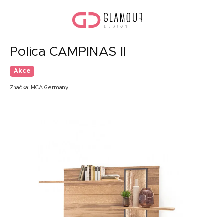
Přejít
Náku
na
koší
obsah
Polica CAMPINAS II
Akce
Značka:
MCA Germany