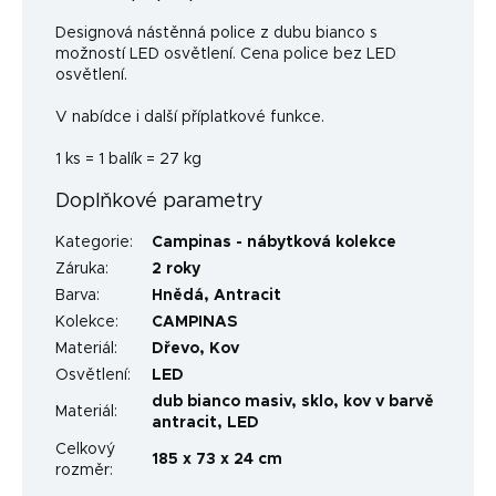
Designová nástěnná police z dubu bianco s
možností LED osvětlení. Cena police bez LED
osvětlení.
V nabídce i další příplatkové funkce.
1 ks = 1 balík = 27 kg
Doplňkové parametry
Kategorie
:
Campinas - nábytková kolekce
Záruka
:
2 roky
Barva
:
Hnědá, Antracit
Kolekce
:
CAMPINAS
Materiál
:
Dřevo
,
Kov
Osvětlení
:
LED
dub bianco masiv, sklo, kov v barvě
Materiál
:
antracit, LED
Celkový
185 x 73 x 24 cm
rozměr
: