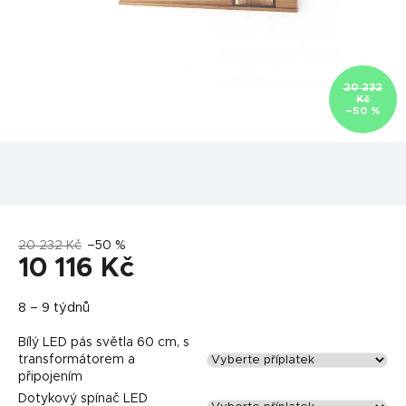
20 232
Kč
–50 %
20 232 Kč
–50 %
10 116 Kč
Měrná
8 – 9 týdnů
cena:
Bílý LED pás světla 60 cm, s
transformátorem a
připojením
Dotykový spínač LED