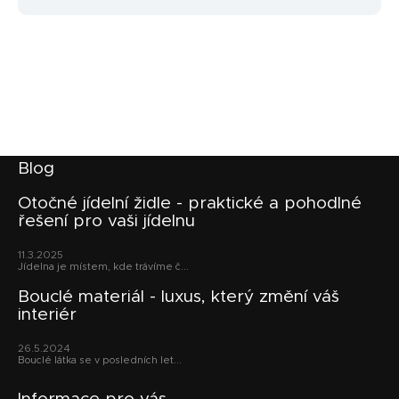
Z
Blog
á
p
Otočné jídelní židle - praktické a pohodlné
řešení pro vaši jídelnu
a
t
11.3.2025
í
Jídelna je místem, kde trávíme č...
Bouclé materiál - luxus, který změní váš
interiér
26.5.2024
Bouclé látka se v posledních let...