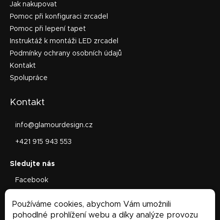
Jak nakupovat
Pomoc při konfiguraci zrcadel
Pomoc při lepení tapet
Instruktáž k montáži LED zrcadel
Podmínky ochrany osobních údajů
Kontakt
Spolupráce
Kontakt
info
@
glamourdesign.cz
+421 915 943 553
Facebook
glamourdesign.sk
Používáme cookies, abychom Vám umožnili
Facebook
pohodlné prohlížení webu a díky analýze provozu