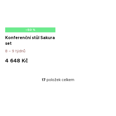
–50 %
Konferenční stůl Sakura
set
8 – 9 týdnů
4 648 Kč
17
položek celkem
O
v
l
á
d
a
c