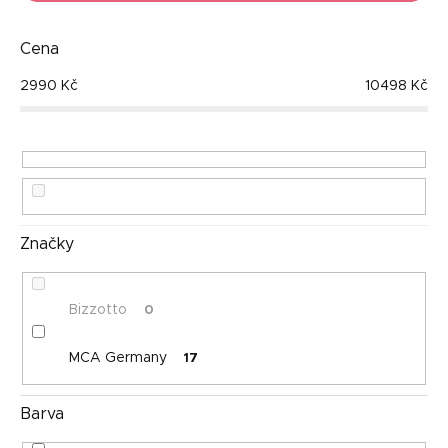
n
Nejdražší
í
p
Cena
Nejprodávanější
r
2990
Kč
10498
Kč
o
Abecedně
d
u
k
t
ů
Značky
Bizzotto
0
MCA Germany
17
Barva