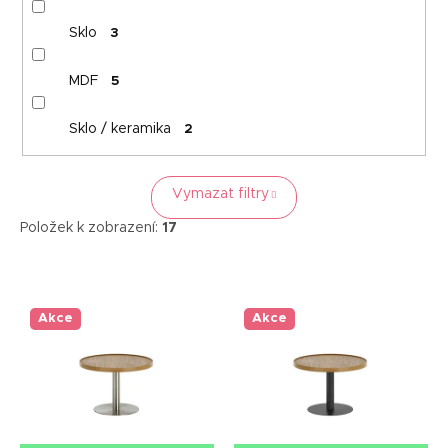
Sklo
3
MDF
5
Sklo / keramika
2
Vymazat filtry
Položek k zobrazení:
17
V
ý
p
Akce
Akce
i
s
p
r
o