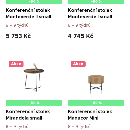
d
–50 %
–50 %
u
Konferenční stolek
Konferenční stolek
k
Monteverde II small
Monteverde I small
t
8 – 9 týdnů
8 – 9 týdnů
ů
5 753 Kč
4 745 Kč
Akce
Akce
–50 %
–50 %
Konferenční stolek
Konferenční stolek
Mirandela small
Manacor Mini
8 – 9 týdnů
8 – 9 týdnů