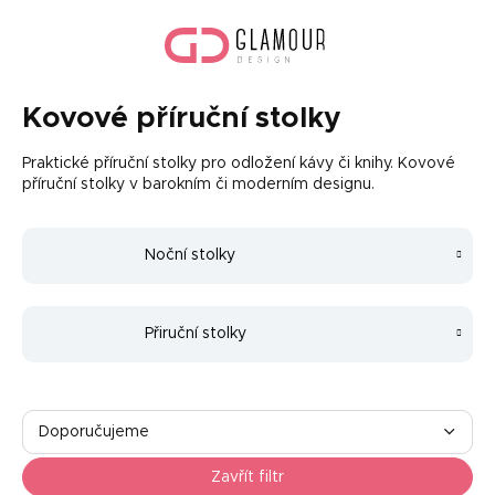
Přejít
Náku
na
koší
obsah
Kovové příruční stolky
Praktické příruční stolky pro odložení kávy či knihy. Kovové
příruční stolky v barokním či moderním designu.
Noční stolky
Přiruční stolky
Ř
a
Doporučujeme
z
Nejlevnější
e
Zavřít filtr