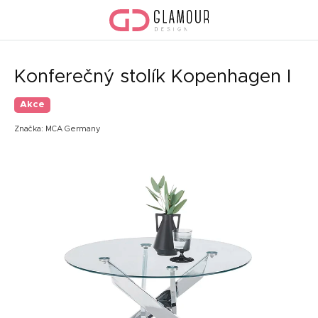
Přejít
na
obsah
Konferečný stolík Kopenhagen I
Akce
Značka:
MCA Germany