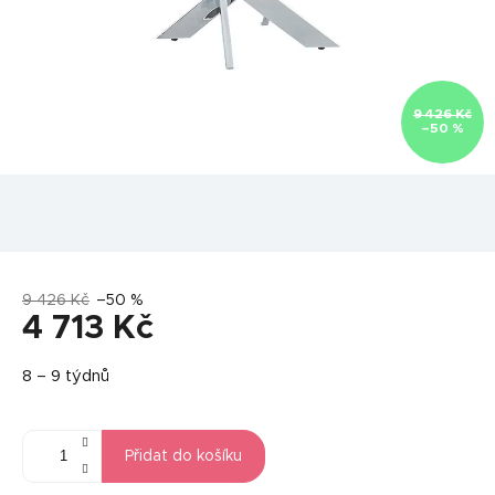
9 426 Kč
–50 %
9 426 Kč
–50 %
4 713 Kč
Měrná
8 – 9 týdnů
cena:
Přidat do košíku