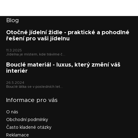
Z
Blog
á
p
Otočné jídelní židle - praktické a pohodlné
řešení pro vaši jídelnu
a
t
11.3.2025
í
Jídelna je místem, kde trávíme č...
Bouclé materiál - luxus, který změní váš
interiér
26.5.2024
Bouclé látka se v posledních let...
Informace pro vás
O nás
Obchodní podmínky
Často kladené otázky
Reklamace