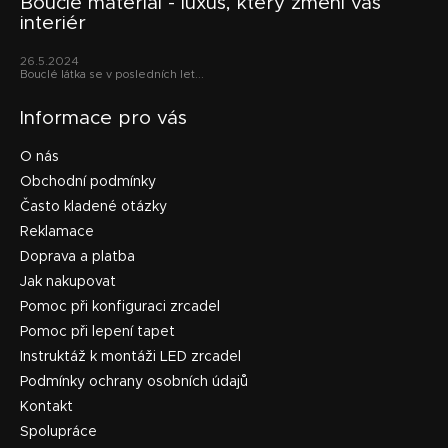
Bouclé materiál - luxus, který změní váš
interiér
26.5.2024
Bouclé látka se v posledních let...
Informace pro vás
O nás
Obchodní podmínky
Často kladené otázky
Reklamace
Doprava a platba
Jak nakupovat
Pomoc při konfiguraci zrcadel
Pomoc při lepení tapet
Instruktáž k montáži LED zrcadel
Podmínky ochrany osobních údajů
Kontakt
Spolupráce