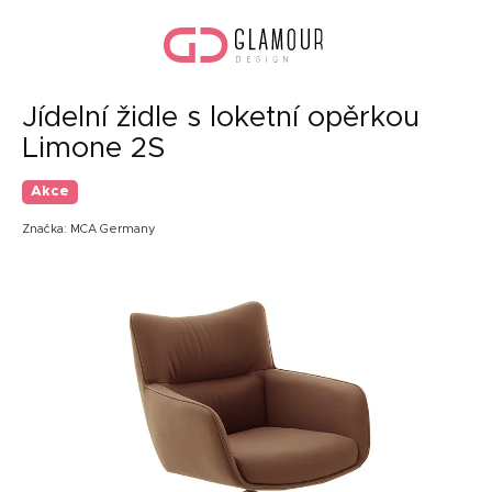
Přejít
Náku
na
koší
obsah
Jídelní židle s loketní opěrkou
Limone 2S
Akce
Značka:
MCA Germany