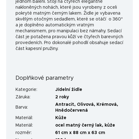
jednom balení. Stojí na čtyřech elegantně
nakloněných nohách, které jsou vyrobeny z oceli
pokryté matným černým lakem. Židle je vybavena
skvělým otočným sedadlem, které se otáčí o 360°
a je doplněno automatickým vratným
mechanismem, pro manipulaci bez námahy. Sedací
část je potažena pravou kůží ve čtyřech barevných
provedeních. Pro dokonalé pohodlí obsahuje sedací
část kapesní pružiny.
Doplňkové parametry
Kategorie
:
Jídelní židle
Záruka
:
2 roky
Antracit
,
Olivová
,
Krémová
,
Barva
:
Hnědočervená
Materiál
:
Kůže
Materiál
:
ocel matný černý lak, kůže
rozměr
:
61 cm x 88 cm x 63 cm