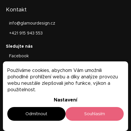
Kontakt
info
@
glamourdesign.cz
+421 915 943 553
Facebook
glamourdesign.sk
Používáme cookies, abychom Vám umožnili
Facebook
pohodlné prohlížení webu a díky analýze provozu
webu neustále zlepšovali jeho funkce, výkon a
použitelnost.
Nastavení
Odmítnout
Souhlasím
Copyright 2026
Glamour Design
. Všechna práva vyhrazena.