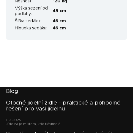
Nosnost
:
120 kg
Výška sezení od
49 cm
podlahy
:
Šířka sedáku
:
46 cm
Hloubka sedáku
:
46 cm
Z
Blog
á
p
Otočné jídelní židle - praktické a pohodlné
řešení pro vaši jídelnu
a
t
11.3.2025
í
Jídelna je místem, kde trávíme č...