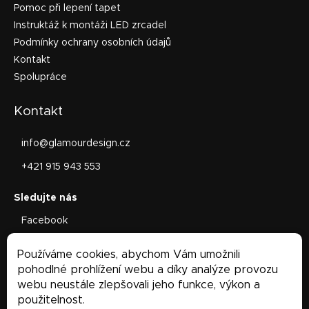
Pomoc při lepení tapet
Instruktáž k montáži LED zrcadel
Podmínky ochrany osobních údajů
Kontakt
Spolupráce
Kontakt
info
@
glamourdesign.cz
+421 915 943 553
Facebook
glamourdesign.sk
Používáme cookies, abychom Vám umožnili
Facebook
pohodlné prohlížení webu a díky analýze provozu
webu neustále zlepšovali jeho funkce, výkon a
použitelnost.