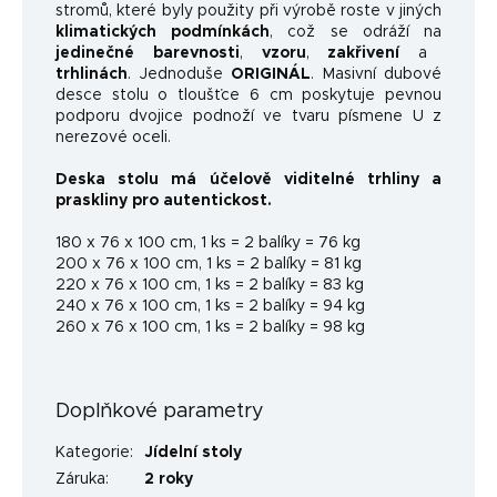
stromů, které byly použity při výrobě roste v jiných
klimatických podmínkách
, což se odráží na
jedinečné barevnosti
,
vzoru
,
zakřivení
a
trhlinách
. Jednoduše
ORIGINÁL
. Masivní dubové
desce stolu o tloušťce 6 cm poskytuje pevnou
podporu dvojice podnoží ve tvaru písmene U z
nerezové oceli.
Deska stolu má účelově viditelné trhliny a
praskliny pro autentickost.
180 x 76 x 100 cm, 1 ks = 2 balíky = 76 kg
200 x 76 x 100 cm, 1 ks = 2 balíky = 81 kg
220 x 76 x 100 cm, 1 ks = 2 balíky = 83 kg
240 x 76 x 100 cm, 1 ks = 2 balíky = 94 kg
260 x 76 x 100 cm, 1 ks = 2 balíky = 98 kg
Doplňkové parametry
Kategorie
:
Jídelní stoly
Záruka
:
2 roky