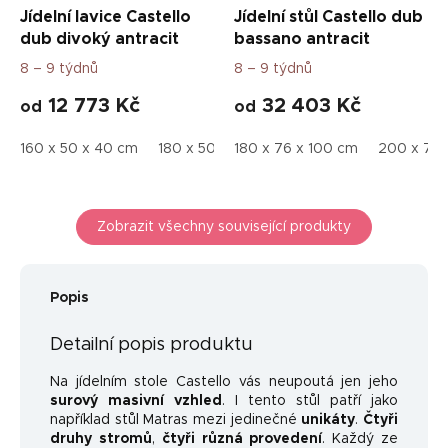
Jídelní lavice Castello
Jídelní stůl Castello dub
dub divoký antracit
bassano antracit
8 – 9 týdnů
8 – 9 týdnů
12 773 Kč
32 403 Kč
od
od
160 x 50 x 40 cm
180 x 50 x 40 cm
180 x 76 x 100 cm
200 x 50 x 40 cm
200 x 76 
2
Zobrazit všechny související produkty
Popis
Detailní popis produktu
Na jídelním stole Castello vás neupoutá jen jeho
surový masivní vzhled
. I tento stůl patří jako
například stůl Matras mezi jedinečné
unikáty
.
Čtyři
druhy stromů
,
čtyři
různá provedení
. Každý ze