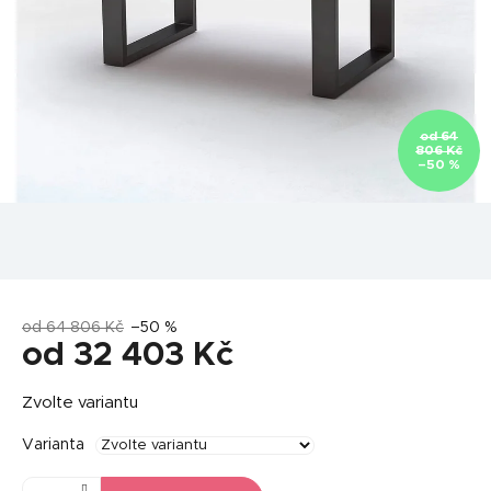
od 64
806 Kč
–50 %
od 64 806 Kč
–50 %
od
32 403 Kč
Měrná
Zvolte variantu
cena:
Varianta