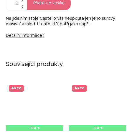
Přidat do košíku
Na jídelním stole Castello vás neupoutá jen jeho surový
masivní vzhled. I tento stůl patří jako např …
Detailní informace
Související produkty
Akce
Akce
–50 %
–50 %