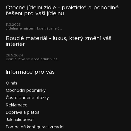
á
p
Otočné jídelní židle - praktické a pohodlné
řešení pro vaši jídelnu
a
t
11.3.2025
í
Jídelna je místem, kde trávíme č...
Bouclé materiál - luxus, který změní váš
interiér
26.5.2024
Bouclé látka se v posledních let...
Informace pro vás
O nás
Obchodní podmínky
Často kladené otázky
Reklamace
Doprava a platba
Jak nakupovat
Pomoc při konfiguraci zrcadel