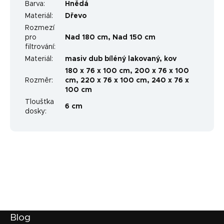
Barva
:
Hnědá
Materiál
:
Dřevo
Rozmezí
pro
Nad 180 cm
,
Nad 150 cm
filtrování
:
Materiál
:
masiv dub bíléný lakovaný, kov
180 x 76 x 100 cm, 200 x 76 x 100
Rozměr
:
cm, 220 x 76 x 100 cm, 240 x 76 x
100 cm
Tloušťka
6 cm
dosky
:
Z
Blog