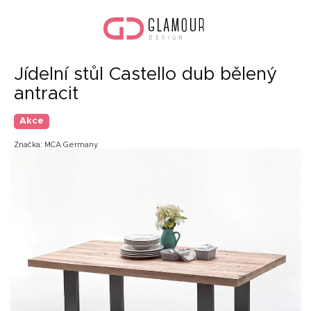
Přejít
Náku
na
koší
obsah
Jídelní stůl Castello dub bělený
antracit
Akce
Značka:
MCA Germany