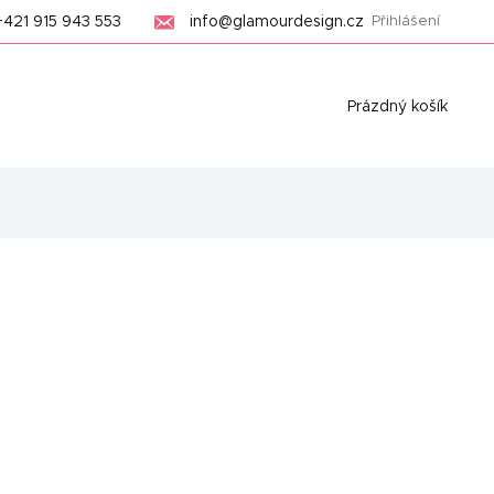
+421 915 943 553
info@glamourdesign.cz
Přihlášení
Nákupní
Prázdný košík
košík