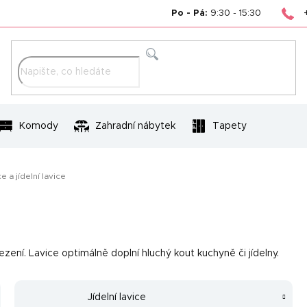
Po - Pá:
9:30 - 15:30
Hledat
Komody
Zahradní nábytek
Tapety
 a jídelní lavice
sezení. Lavice optimálně doplní hluchý kout kuchyně či jídelny.
Jídelní lavice