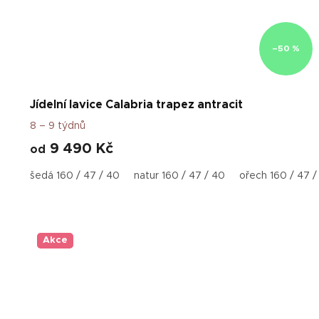
–50 %
Jídelní lavice Calabria trapez antracit
8 – 9 týdnů
9 490 Kč
od
šedá 160 / 47 / 40
natur 160 / 47 / 40
ořech 160 / 47 /
Akce