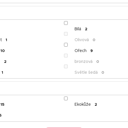
Bílá
2
t
Olivová
1
0
Ořech
10
9
á
bronzová
2
0
Světle šedá
1
0
Ekokůže
15
2
6