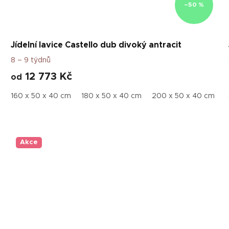
–50 %
Jídelní lavice Castello dub divoký antracit
8 – 9 týdnů
12 773 Kč
od
220 x 50 x 40 cm
160 x 50 x 40 cm
180 x 50 x 40 cm
200 x 50 x 40 cm
2
Akce