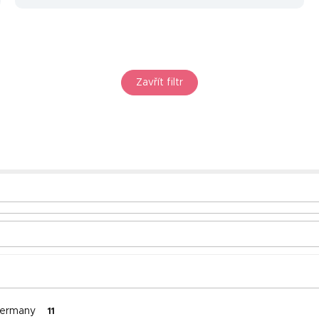
Zavřít filtr
ermany
11