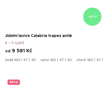
–50 %
Jídelní lavice Calabria trapez antik
8 – 9 týdnů
9 581 Kč
od
 40
šedá 160 / 47 / 40
šedá 180 /47 / 40
natur 160 / 47 / 40
natur 180 /47 / 40
ořech 160 / 47 / 40
ořech 180 /47 / 4
Akce