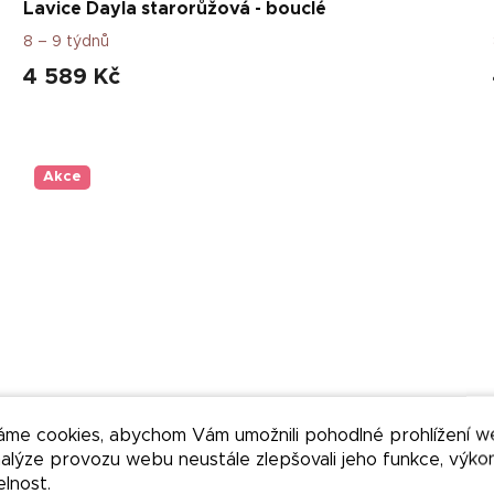
Lavice Dayla starorůžová - bouclé
8 – 9 týdnů
4 589 Kč
Akce
áme cookies, abychom Vám umožnili pohodlné prohlížení w
–50 %
nalýze provozu webu neustále zlepšovali jeho funkce, výko
elnost.