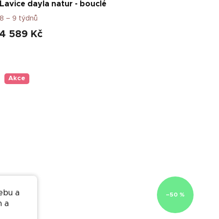
Lavice dayla natur - bouclé
8 – 9 týdnů
4 589 Kč
Akce
ebu a
–50 %
n a