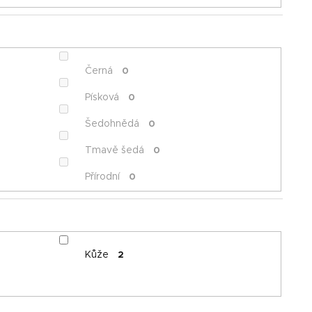
Černá
0
Písková
0
Šedohnědá
0
Tmavě šedá
0
Přírodní
0
Kůže
2