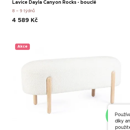
Lavice Dayla Canyon Rocks - bouclé
8 – 9 týdnů
4 589 Kč
Akce
Použív
–50 %
díky a
použit