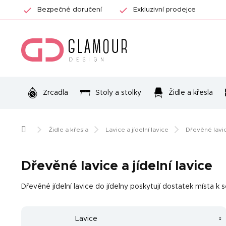
Přejít
Bezpečné doručení
Exkluzivní prodejce
na
obsah
Zrcadla
Stoly a stolky
Židle a křesla
Domů
Židle a křesla
Lavice a jídelní lavice
Dřevěné lavice
Dřevěné lavice a jídelní lavice
Dřevěné jídelní lavice do jídelny poskytují dostatek místa k 
Lavice