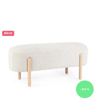
Akce
–50 %