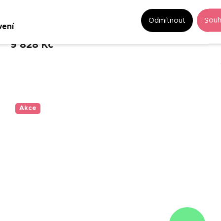
Lavice Floriana Natural - bílá bouclé
Odmítnout
Souh
vení
8 – 9 týdnů
9 828 Kč
Akce