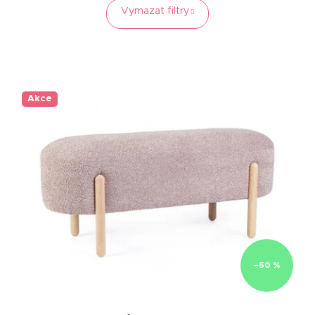
Vymazat filtry
Akce
–50 %