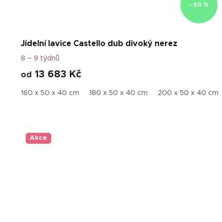
–50 %
Jídelní lavice Castello dub divoký nerez
8 – 9 týdnů
13 683 Kč
od
160 x 50 x 40 cm
180 x 50 x 40 cm
200 x 50 x 40 cm
Akce