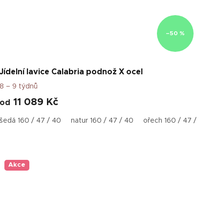
–50 %
Jídelní lavice Calabria podnož X ocel
8 – 9 týdnů
11 089 Kč
od
0
šedá 160 / 47 / 40
šedá 180 /47 / 40
šedá 200 / 47 /40
natur 160 / 47 / 40
natur 180 /47 / 40
natur 200 / 47 /40
ořech 160 / 47 / 40
ořech 180 /47 / 40
ořech 200 / 47 /4
Akce