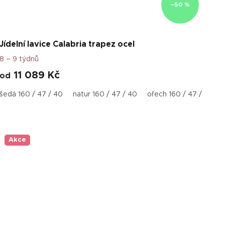
–50 %
Jídelní lavice Calabria trapez ocel
8 – 9 týdnů
11 089 Kč
od
20 x 50 x 40 cm
šedá 160 / 47 / 40
natur 160 / 47 / 40
ořech 160 / 47 / 40
Akce