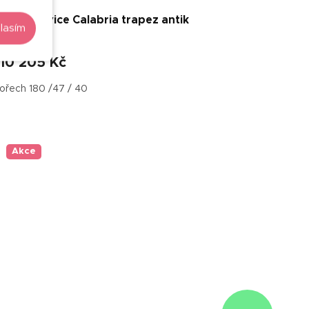
Jídelní lavice Calabria trapez antik
lasím
8 – 9 týdnů
10 205 Kč
ořech 180 /47 / 40
Akce