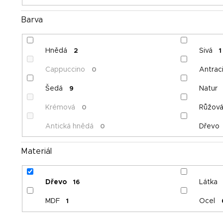
Barva
Hnědá
Sivá
2
1
Cappuccino
Antraci
0
Šedá
Natur
9
Krémová
Růžov
0
Antická hnědá
Dřevo
0
Materiál
Dřevo
Látka
16
MDF
Ocel
1