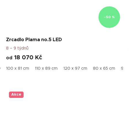
–50 %
Zrcadlo Plama no.5 LED
8 – 9 týdnů
18 070 Kč
od
90 x 73 cm
100 x 81 cm
110 x 89 cm
120 x 97 cm
80 x 65 cm
90 
Akce