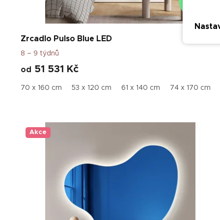
–50 %
Nasta
Zrcadlo Pulso Blue LED
8 – 9 týdnů
51 531 Kč
od
70 x 160 cm
53 x 120 cm
61 x 140 cm
74 x 170 cm
Akce