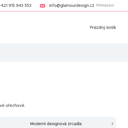
+421 915 943 553
info@glamourdesign.cz
Přihlášení
Nákupní
Prázdný košík
košík
avé ořechové.
Moderní designová zrcadla