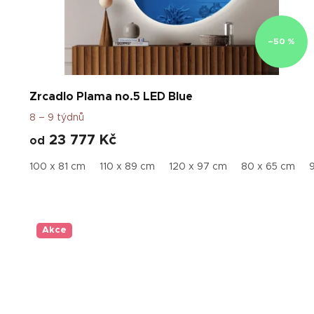
–50 %
Zrcadlo Plama no.5 LED Blue
8 – 9 týdnů
23 777 Kč
od
100 x 81 cm
110 x 89 cm
120 x 97 cm
80 x 65 cm
Akce