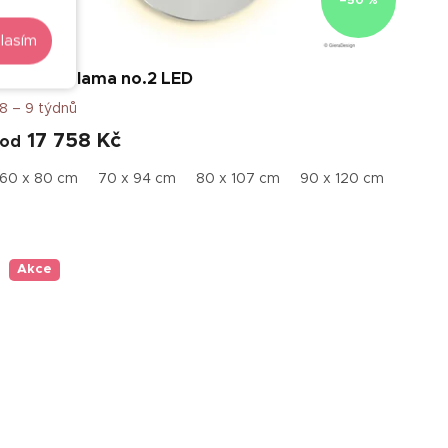
–50 %
lasím
Zrcadlo Plama no.2 LED
8 – 9 týdnů
17 758 Kč
od
60 x 80 cm
70 x 94 cm
80 x 107 cm
90 x 120 cm
Akce