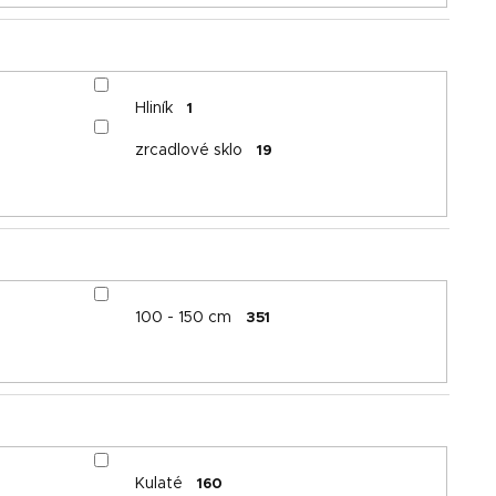
Hliník
1
zrcadlové sklo
19
100 - 150 cm
351
Kulaté
160