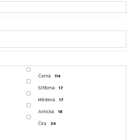
t
ů
Černá
114
Stříbrná
17
Mědená
17
Antická
18
Číra
34