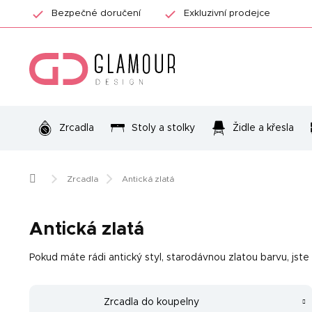
Přejít
Bezpečné doručení
Exkluzivní prodejce
na
obsah
Zrcadla
Stoly a stolky
Židle a křesla
Domů
Zrcadla
Antická zlatá
Antická zlatá
Pokud máte rádi antický styl, starodávnou zlatou barvu, js
Zrcadla do koupelny