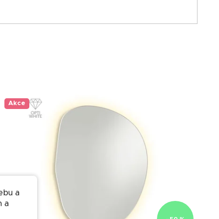
Akce
ebu a
n a