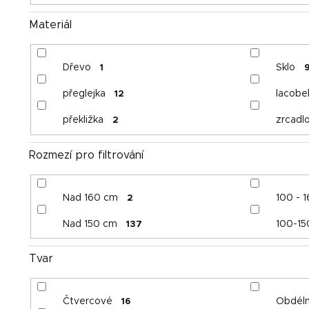
Materiál
Dřevo
Sklo
1
přeglejka
lacobe
12
překližka
zrcadl
2
Rozmezí pro filtrování
Nad 160 cm
100 - 
2
Nad 150 cm
100-15
137
Tvar
Čtvercové
Obdéln
16