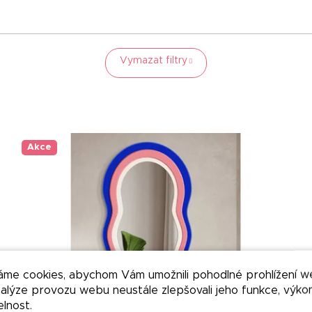
Vymazat filtry
Akce
áme cookies, abychom Vám umožnili pohodlné prohlížení w
nalýze provozu webu neustále zlepšovali jeho funkce, výko
elnost.