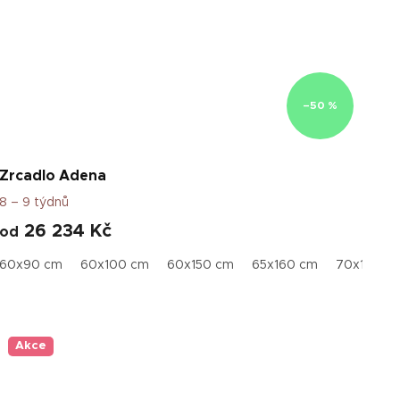
–50 %
Zrcadlo Adena
8 – 9 týdnů
26 234 Kč
od
 x 170 cm
60x90 cm
60 x 190 cm
60x100 cm
70 x 200 cm
60x150 cm
65x160 cm
70x110 c
Akce