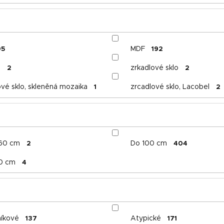
MDF
95
192
l
zrkadlové sklo
2
2
ové sklo, skleněná mozaika
zrcadlové sklo, Lacobel
1
2
160 cm
Do 100 cm
2
404
0 cm
4
íkové
Atypické
137
171