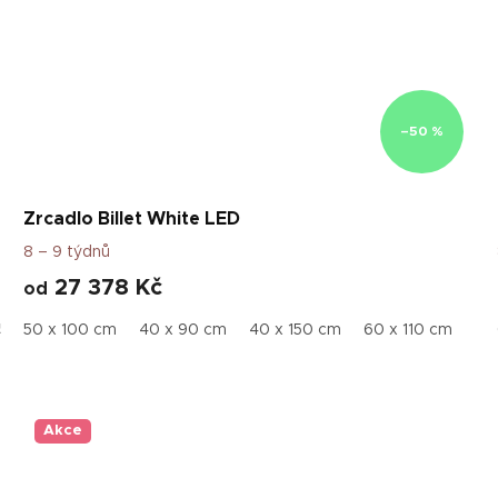
–50 %
Zrcadlo Billet White LED
8 – 9 týdnů
27 378 Kč
od
50 x 170 cm
50 x 100 cm
60 x 190 cm
40 x 90 cm
70 x 200 cm
40 x 150 cm
60 x 110 cm
50
Akce