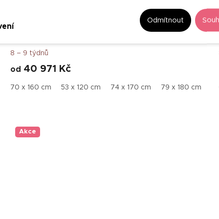
–50 %
Odmítnout
Souh
vení
Zrcadlo Pulso Blue
8 – 9 týdnů
40 971 Kč
od
79 x 180 cm
70 x 160 cm
53 x 120 cm
74 x 170 cm
79 x 180 cm
Akce