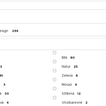
esign
296
Bílá
2
80
Natur
3
25
Zelená
91
8
á
Mosaz
3
6
á
Střibrná
30
12
vá
Vícebarevné
4
2