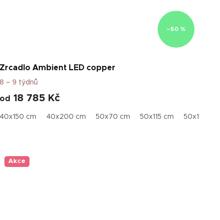
–50 %
Zrcadlo Ambient LED copper
8 – 9 týdnů
18 785 Kč
od
x 73 cm
40x150 cm
40x200 cm
50x70 cm
50x115 cm
50x160 c
Akce