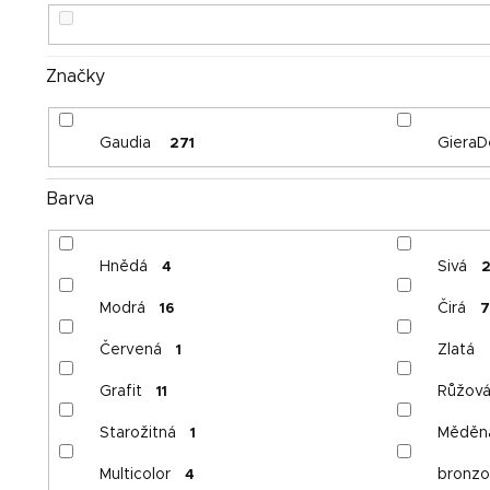
Značky
Gaudia
GieraD
271
Barva
Hnědá
Sivá
4
Modrá
Čirá
16
7
Červená
Zlatá
1
Grafit
Růžov
11
Starožitná
Měděn
1
Multicolor
bronzo
4