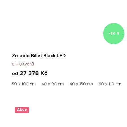
–50 %
Zrcadlo Billet Black LED
8 – 9 týdnů
27 378 Kč
od
50 x 100 cm
40 x 90 cm
40 x 150 cm
60 x 110 cm
Akce