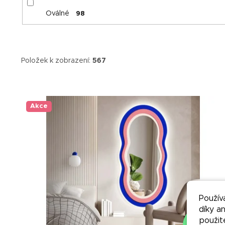
Oválné
98
Položek k zobrazení:
567
V
ý
p
Akce
i
s
p
r
o
d
u
k
Použív
t
díky a
ů
použit